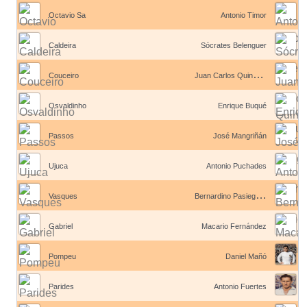
Octavio Sa
Antonio Timor
Caldeira
Sócrates Belenguer
J
uan Carlos Quincoces II
Couceiro
Osvaldinho
Enrique Buqué
Passos
José Mangriñán
Ujuca
Antonio Puchades
B
ernardino Pasieguito
Vasques
Gabriel
Macario Fernández
Pompeu
Daniel Mañó
Parides
Antonio Fuertes