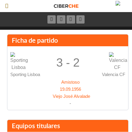
Ficha de partido
3 - 2
Sporting Lisboa
Valencia CF
Amistoso
19.09.1956
Viejo José Alvalade
-
Equipos titulares