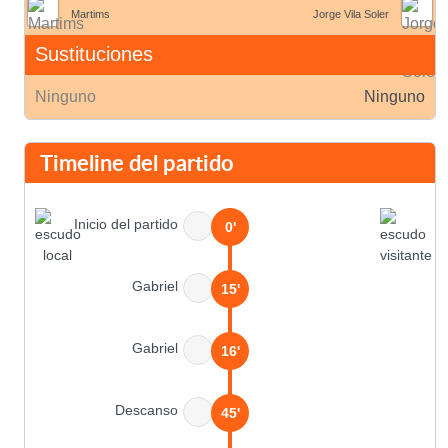
Martims
Jorge Vila Soler
Sustituciones
Ninguno
Ninguno
Timeline del partido
Inicio del partido
0'
Gabriel
15'
Gabriel
16'
Descanso
45'