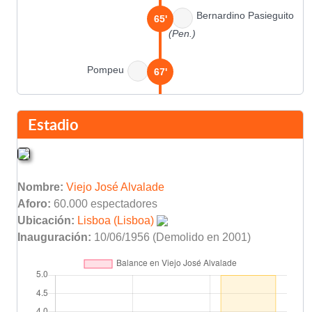
Bernardino Pasieguito
65'
(Pen.)
Pompeu
67'
Bernardino Pasieguito
80'
Estadio
Asist: Daniel Mañó
Final del partido
90'
Nombre:
Viejo José Alvalade
Aforo:
60.000 espectadores
Ubicación:
Lisboa (Lisboa)
Inauguración:
10/06/1956 (Demolido en 2001)