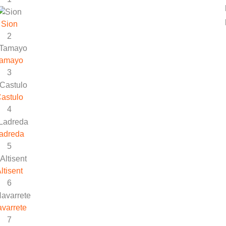
Sion
2
amayo
3
astulo
4
adreda
5
ltisent
6
varrete
7