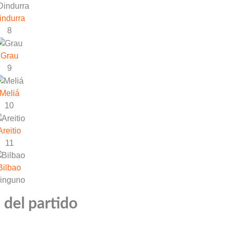
indurra
8
Grau
9
Meliá
10
Areitio
11
Bilbao
inguno
 del partido