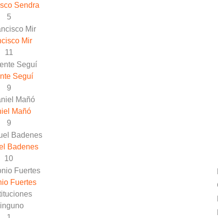
isco Sendra
5
cisco Mir
11
nte Seguí
9
iel Mañó
9
el Badenes
10
io Fuertes
ituciones
inguno
1