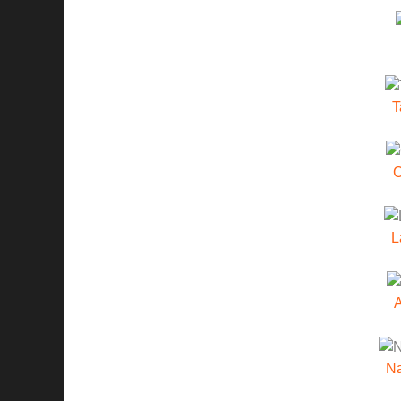
T
C
L
A
Na