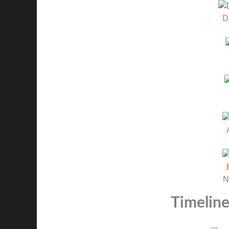
D
N
Timeline