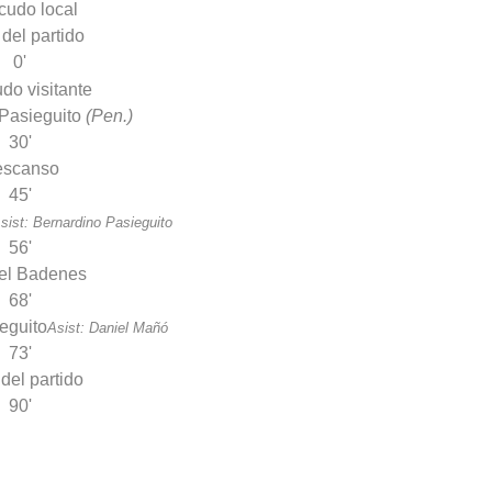
 del partido
0'
 Pasieguito
(Pen.)
30'
escanso
45'
sist: Bernardino Pasieguito
56'
el Badenes
68'
eguito
Asist: Daniel Mañó
73'
 del partido
90'