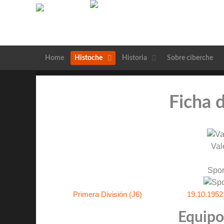
Home
Histoche
Historia
Sobre ciberche
Ficha 
Val
Spor
Primera División (J6)
19.10.1952
Equipos