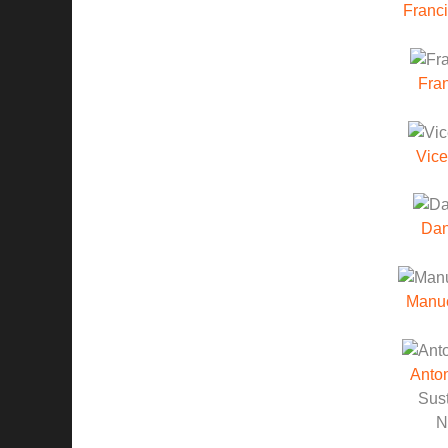
Franc
Fran
Vice
Dan
Manu
Anton
Sust
N