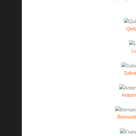
Quiq
Lu
Salv
Anton
Bernardi