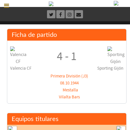
Ficha de partido
4 - 1
Valencia CF
Sporting Gijón
Primera División (J3)
08.10.1944
Mestalla
Vilalta Bars
Equipos titulares