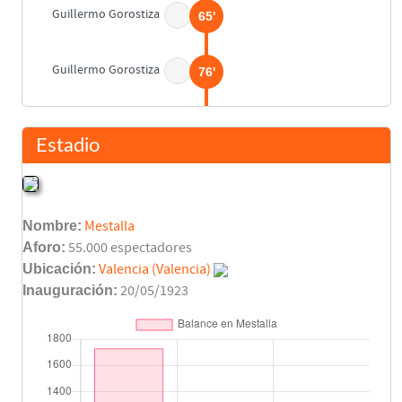
Guillermo Gorostiza
65'
Guillermo Gorostiza
76'
Liz
81'
Estadio
Final del partido
90'
Nombre:
Mestalla
Aforo:
55.000 espectadores
Ubicación:
Valencia (Valencia)
Inauguración:
20/05/1923