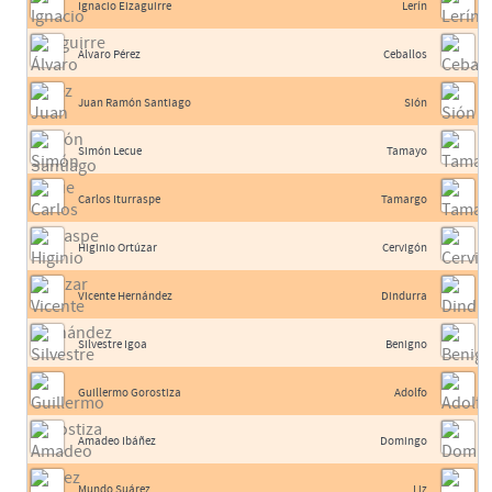
Ignacio Eizaguirre
Lerín
Álvaro Pérez
Ceballos
Juan Ramón Santiago
Sión
Simón Lecue
Tamayo
Carlos Iturraspe
Tamargo
Higinio Ortúzar
Cervigón
Vicente Hernández
Dindurra
Silvestre Igoa
Benigno
Guillermo Gorostiza
Adolfo
Amadeo Ibáñez
Domingo
Mundo Suárez
Liz