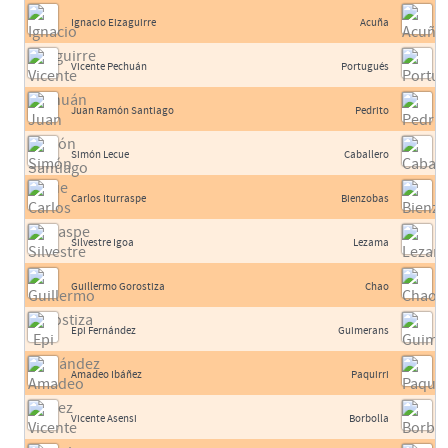
Ignacio Eizaguirre
Acuña
Vicente Pechuán
Portugués
Juan Ramón Santiago
Pedrito
Simón Lecue
Caballero
Carlos Iturraspe
Bienzobas
Silvestre Igoa
Lezama
Guillermo Gorostiza
Chao
Epi Fernández
Guimerans
Amadeo Ibáñez
Paquirri
Vicente Asensi
Borbolla