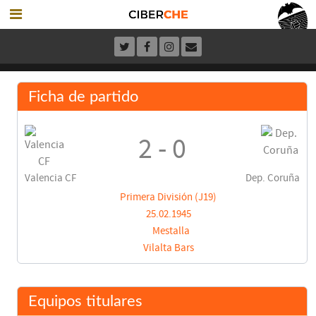
Ficha de partido
2 - 0
Valencia CF
Dep. Coruña
Primera División (J19)
25.02.1945
Mestalla
Vilalta Bars
Equipos titulares