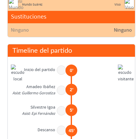
Mundo Suárez
Viso
Sustituciones
Ninguno
Ninguno
Timeline del partido
Inicio del partido
0'
Amadeo Ibáñez
2'
Asist: Guillermo Gorostiza
Silvestre Igoa
5'
Asist: Epi Fernández
Descanso
45'