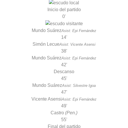
Inicio del partido
0'
Mundo Suárez
Asist: Epi Fernández
14'
Simón Lecue
Asist: Vicente Asensi
38'
Mundo Suárez
Asist: Epi Fernández
42'
Descanso
45'
Mundo Suárez
Asist: Silvestre Igoa
47'
Vicente Asensi
Asist: Epi Fernández
49'
Castro
(Pen.)
55'
Final del partido