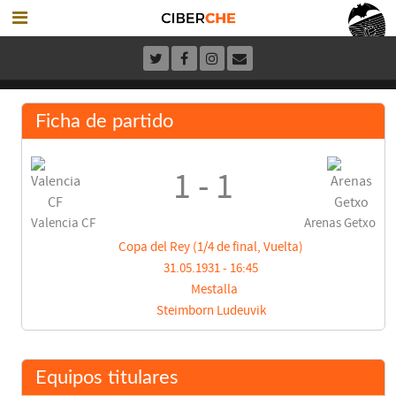
Ficha de partido
1 - 1
Valencia CF
Arenas Getxo
Copa del Rey (1/4 de final, Vuelta)
31.05.1931 - 16:45
Mestalla
Steimborn Ludeuvik
Equipos titulares