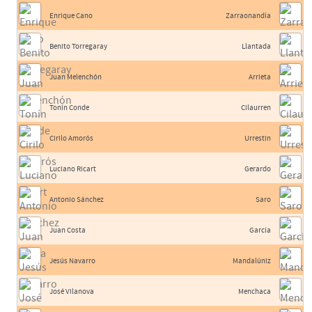
Enrique Cano
Zarraonandía
Benito Torregaray
Llantada
Juan Melenchón
Arrieta
Tonín Conde
Cilaurren
Cirilo Amorós
Urrestin
Luciano Ricart
Gerardo
Antonio Sánchez
Saro
Juan Costa
García
Jesús Navarro
Mandalúniz
José Vilanova
Menchaca