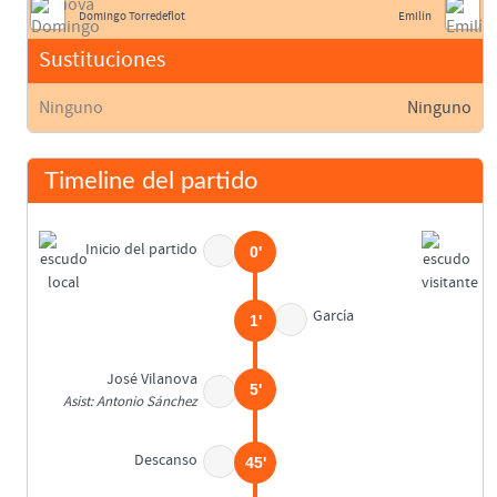
Domingo Torredeflot
Emilín
Sustituciones
Ninguno
Ninguno
Timeline del partido
Inicio del partido
0'
García
1'
José Vilanova
5'
Asist: Antonio Sánchez
Descanso
45'