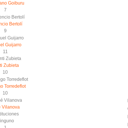
ano Goiburu
7
ncio Bertolí
9
l Guijarro
11
i Zubieta
10
 Torredeflot
10
 Vilanova
ituciones
inguno
1