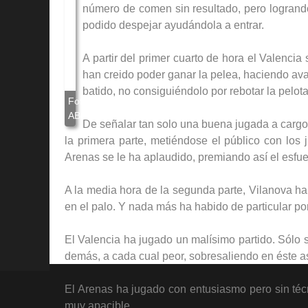
número de comen sin resultado, pero logrand
podido despejar ayudándola a entrar.
A partir del primer cuarto de hora el Valenc
han creido poder ganar la pelea, haciendo av
batido, no consiguiéndolo por rebotar la pelota
De señalar tan solo una buena jugada a cargo
la primera parte, metiéndose el público con los
Arenas se le ha aplaudido, premiando así el esfu
A la media hora de la segunda parte, Vilanova ha
en el palo. Y nada más ha habido de particular por
El Valencia ha jugado un malísimo partido. Sólo 
demás, a cada cual peor, sobresaliendo en éste a
El Arenas ha jugado con entusiasmo pero sin técn
muy apacible.