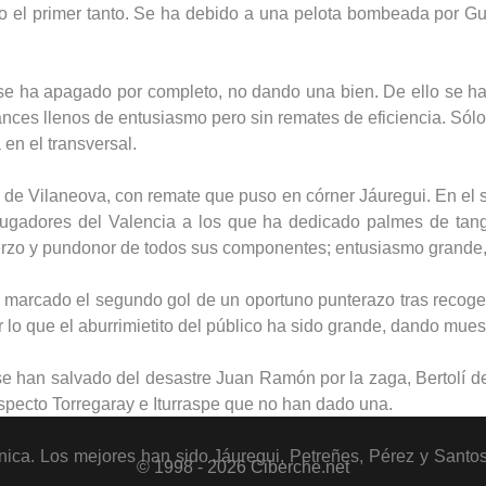
o el primer tanto. Se ha debido a una pelota bombeada por Gu
ia se ha apagado por completo, no dando una bien. De ello se
ances llenos de entusiasmo pero sin remates de eficiencia. Só
 en el transversal.
 de Vilaneova, con remate que puso en córner Jáuregui. En el 
 jugadores del Valencia a los que ha dedicado palmes de tango
erzo y pundonor de todos sus componentes; entusiasmo grande, 
 marcado el segundo gol de un oportuno punterazo tras recoger 
 lo que el aburrimietito del público ha sido grande, dando mues
se han salvado del desastre Juan Ramón por la zaga, Bertolí de
specto Torregaray e Iturraspe que no han dado una.
ica. Los mejores han sido Jáuregui, Petreñes, Pérez y Santos
© 1998 - 2026 Ciberche.net