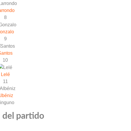
arrondo
8
onzalo
9
Santos
10
Lelé
11
lbéniz
inguno
 del partido