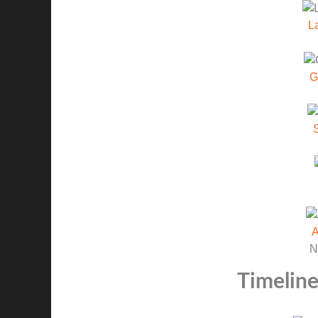
L
G
A
N
Timeline