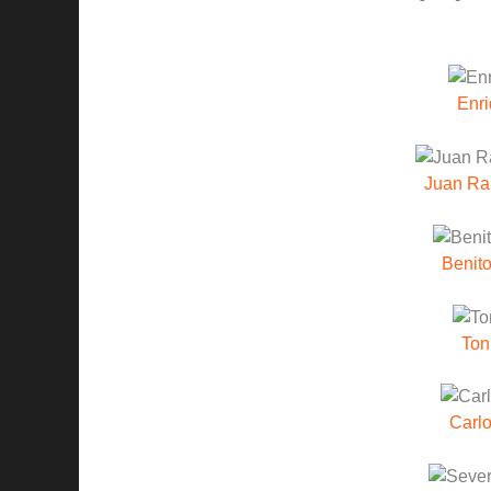
Enr
Juan Ra
Benito
Ton
Carlo