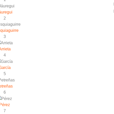
áuregui
2
quiaguirre
3
Arrieta
4
García
5
etreñas
6
Pérez
7