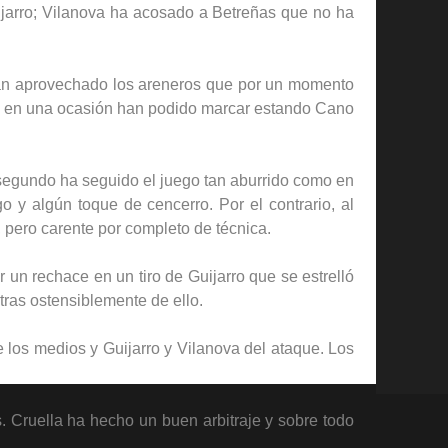
jarro; Vilanova ha acosado a Betreñas que no ha
 han aprovechado los areneros que por un momento
lo en una ocasión han podido marcar estando Cano
segundo ha seguido el juego tan aburrido como en
 y algún toque de cencerro. Por el contrario, al
pero carente por completo de técnica.
un rechace en un tiro de Guijarro que se estrelló
tras ostensiblemente de ello.
 los medios y Guijarro y Vilanova del ataque. Los
. Cruella ha hecho un buen arbitraje y sobre todo