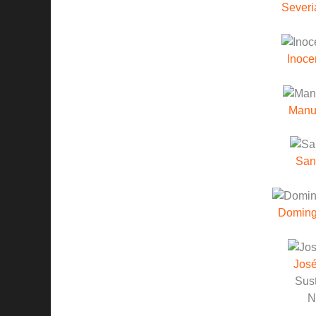
Severi
Inoce
Manue
Sant
Domingo
José
Sust
N