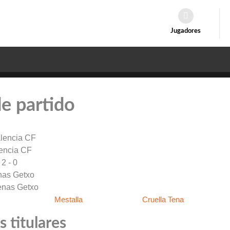
Jugadores
de partido
encia CF
2 - 0
nas Getxo
Mestalla
Cruella Tena
 titulares