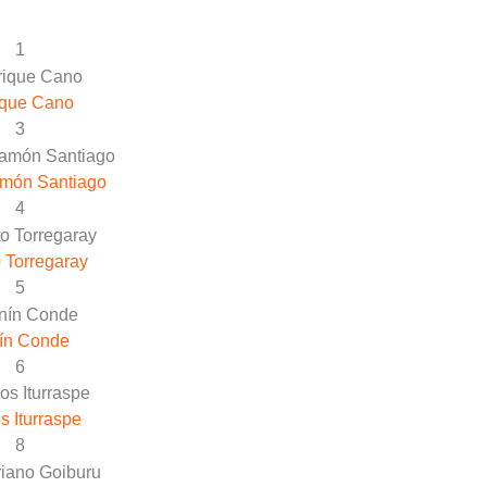
1
ique Cano
3
món Santiago
4
 Torregaray
5
ín Conde
6
s Iturraspe
8