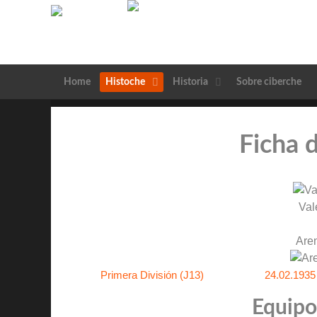
Home
Histoche
Historia
Sobre ciberche
Ficha 
Val
Are
Primera División (J13)
24.02.1935
Equipos