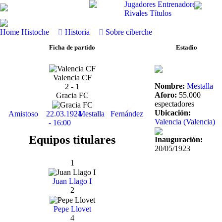
Jugadores
Entrenadores
Rivales
Títulos
Home
Histoche
Historia
Sobre ciberche
Ficha de partido
Estadio
Valencia CF
Nombre:
Mestalla
2 - 1
Aforo:
55.000
Gracia FC
espectadores
Ubicación:
Amistoso
22.03.1924
Mestalla
Fernández
Valencia (Valencia)
- 16:00
Equipos titulares
Inauguración:
20/05/1923
1
Juan Llago I
2
Pepe Llovet
4