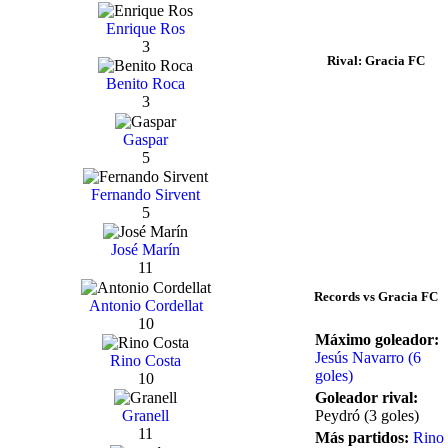
Enrique Ros
3
Rival: Gracia FC
Benito Roca
3
Gaspar
5
Fernando Sirvent
5
José Marín
11
Records vs Gracia FC
Antonio Cordellat
10
Máximo goleador:
Jesús Navarro (6
Rino Costa
goles)
10
Goleador rival:
Peydró (3 goles)
Granell
11
Más partidos:
Rino