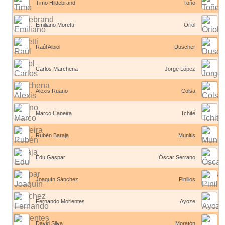
Timo Hildebrand
Toño
Emiliano Moretti
Oriol
Raúl Albiol
Duscher
Carlos Marchena
Jorge López
Alexis Ruano
Colsa
Marco Caneira
Tchité
Rubén Baraja
Munitis
Edu Gaspar
Óscar Serrano
Joaquín Sánchez
Pinillos
Fernando Morientes
Ayoze
David Silva
Moratón