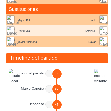
Sustituciones
Miguel Brito
Pablo
David Villa
Smolarek
Javier Arizmendi
Navas
Timeline del partido
Inicio del partido
0'
Marco Caneira
27'
Descanso
45'