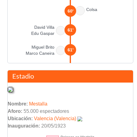
Colsa
60'
David Villa
61'
Edu Gaspar
Miguel Brito
61'
Marco Caneira
Pablo
61'
Jorge López
Estadio
Duscher
63'
Nombre:
Mestalla
David Villa
(Pen.)
64'
Aforo:
55.000 espectadores
Ubicación:
Valencia (Valencia)
Smolarek
Inauguración:
20/05/1923
68'
Munitis