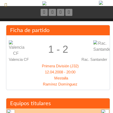
Ficha de partido
1 - 2
Valencia CF
Rac. Santander
Primera División (J32)
12.04.2008 - 20:00
Mestalla
Ramírez Domínguez
Equipos titulares