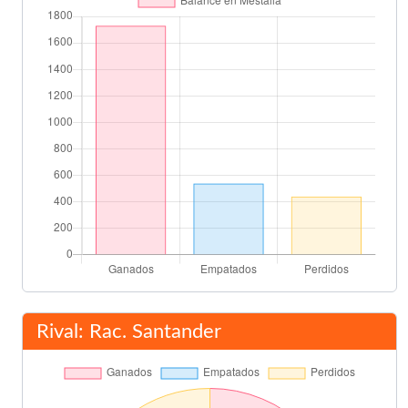
Oriol
73'
Navas
78'
Oriol
Javier Arizmendi
83'
Rubén Baraja
Tchité
84'
Carlos Marchena
88'
David Silva
89'
Rival: Rac. Santander
Final del partido
90'