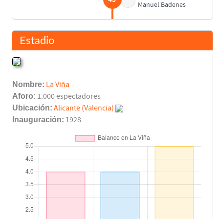
Manuel Badenes
Amorós
45'
Ernesto
Estadio
Antonio
45'
Pina
Nombre:
La Viña
Antonio Noguera
45'
Aforo:
1.000 espectadores
Daniel Mañó
Ubicación:
Alicante (Valencia)
Inauguración:
1928
Calsita
45'
Badal
Descanso
45'
Ernesto
45'
Santos II
Faas Wilkes