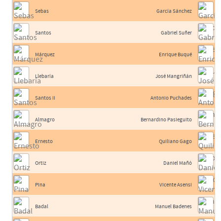
Sebas
García Sánchez
Santos
Gabriel Suñer
Márquez
Enrique Buqué
Llebaría
José Mangriñán
Santos II
Antonio Puchades
Almagro
Bernardino Pasieguito
Ernesto
Quiliano Gago
Ortiz
Daniel Mañó
Pina
Vicente Asensi
Badal
Manuel Badenes