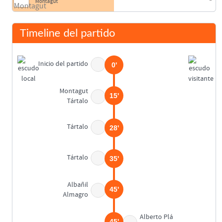
Montagut
Timeline del partido
Inicio del partido
0'
Montagut
15'
Tártalo
Tártalo
28'
Tártalo
35'
Albañil
45'
Almagro
Alberto Plá
45'