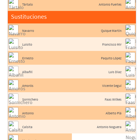
Tártalo
Antonio Fuertes
Sustituciones
Navarro
Quique Martín
Luisito
Francisco Mir
Ernesto
Paquito López
Albañil
Luis Díaz
Amorós
Vicente Seguí
Sornichero
Faas Wilkes
Antonio
Alberto Plá
Calsita
Antonio Noguera