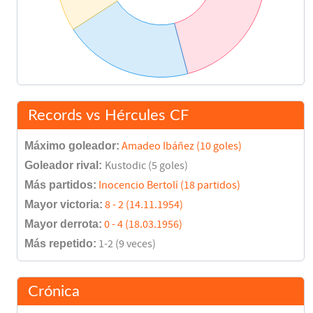
Sornichero
45'
Ortiz
Vicente Seguí
45'
Quiliano Gago
Montagut
64'
Records vs Hércules CF
Antonio Noguera
77'
Máximo goleador:
Amadeo Ibáñez (10 goles)
Goleador rival:
Kustodic (5 goles)
Ernesto
(Pen.)
Más partidos:
Inocencio Bertolí (18 partidos)
80'
Mayor victoria:
8 - 2 (14.11.1954)
Mayor derrota:
0 - 4 (18.03.1956)
Ernesto
(Pen.)
80'
Más repetido:
1-2 (9 veces)
Vicente Seguí
88'
Crónica
Vicente Seguí