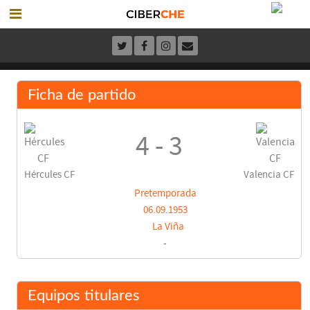
Ficha de partido
4 - 3
Hércules CF
Valencia CF
Pretemporada
06.09.1953
La Viña
-
Equipos titulares