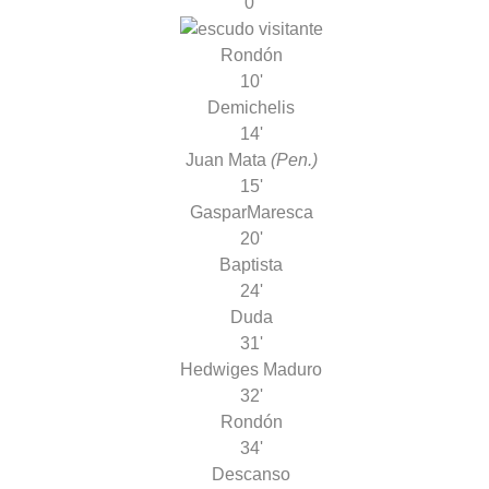
0'
Rondón
10'
Demichelis
14'
Juan Mata
(Pen.)
15'
Gaspar
Maresca
20'
Baptista
24'
Duda
31'
Hedwiges Maduro
32'
Rondón
34'
Descanso