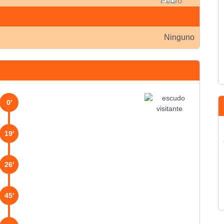
Ninguno
0'
19'
26'
45'