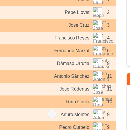
Pepe Llovet
2
José Cruz
3
Francisco Reyes
4
Fernando Marzal
6
Dámaso Urrutia
9
Antonio Sánchez
11
José Ródenas
11
Rino Costa
10
Arturo Montes
9
Pedro Curbelo
9