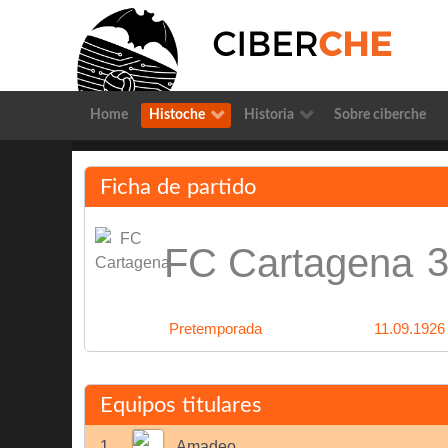
Home
Histoche
Historia
Sobre ciberche
Ficha de partido
3
FC Cartagena
Pretemporada
11.09.1926
Equipos titulares
1
Amadeo