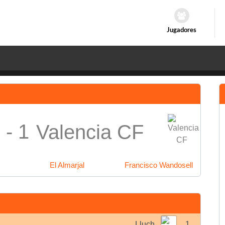
Jugadores
 - 1
Valencia CF
El Almarjal
Francisco Wandosell
Lluch
1