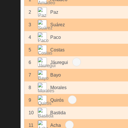
2
Paz
3
Suárez
4
Paco
5
Costas
6
Jáuregui
7
Bayo
8
Morales
9
Quirós
10
Bastida
11
Acha