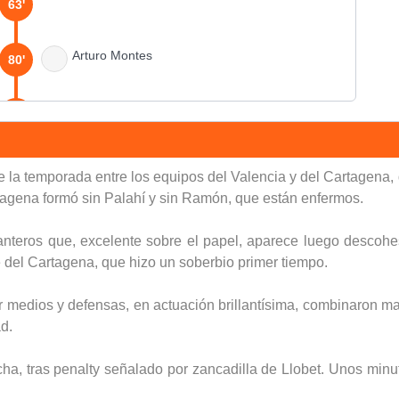
63'
Arturo Montes
80'
90'
e la temporada entre los equipos del Valencia y del Cartagena
artagena formó sin Palahí y sin Ramón, que están enfermos.
anteros que, excelente sobre el papel, aparece luego descohe
e del Cartagena, que hizo un soberbio primer tiempo.
 medios y defensas, en actuación brillantísima, combinaron m
d.
ha, tras penalty señalado por zancadilla de Llobet. Unos min