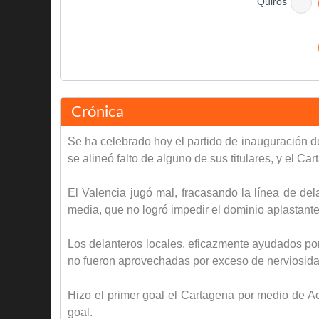
Quirós
Final del partido
Crónica
Se ha celebrado hoy el partido de inauguración d
se alineó falto de alguno de sus titulares, y el C
El Valencia jugó mal, fracasando la línea de del
media, que no logró impedir el dominio aplastant
Los delanteros locales, eficazmente ayudados por
no fueron aprovechadas por exceso de nerviosida
Hizo el primer goal el Cartagena por medio de Ac
goal.