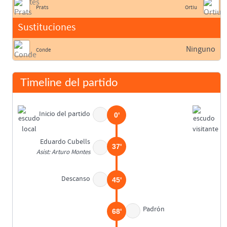
Prats
Ortiu
Sustituciones
Ninguno
Conde
Timeline del partido
Inicio del partido
0'
Eduardo Cubells
37'
Asist: Arturo Montes
Descanso
45'
Padrón
68'