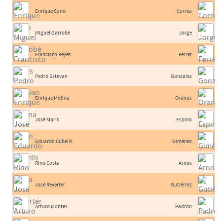
Enrique Cano
Correa
Miguel Garrobé
Jorge
Francisco Reyes
Ferrer
Pedro Estevan
González
Enrique Molina
Oranas
José Marín
Espino
Eduardo Cubells
Giménez
Rino Costa
Arnos
José Reverter
Gutiérrez
Arturo Montes
Padrón