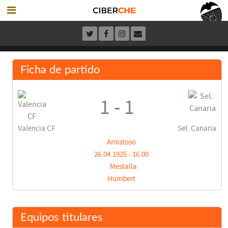
Ficha de partido
1 - 1
Valencia CF
Sel. Canaria
Amistoso
26.04.1925 - 16:00
Mestalla
Humbert
Equipos titulares