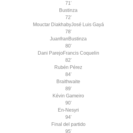
71'
Bustinza
72'
Mouctar Diakhaby
José Luis Gayá
78'
Juanfran
Bustinza
80'
Dani Parejo
Francis Coquelin
82'
Rubén Pérez
84'
Braithwaite
89'
Kévin Gameiro
90'
En-Nesyri
94'
Final del partido
95'