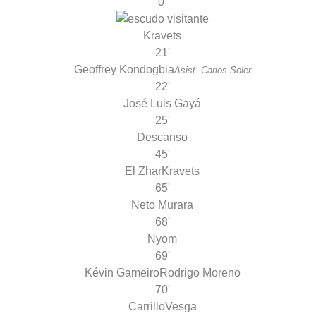
0'
Kravets
21'
Geoffrey Kondogbia
Asist: Carlos Soler
22'
José Luis Gayá
25'
Descanso
45'
El Zhar
Kravets
65'
Neto Murara
68'
Nyom
69'
Kévin Gameiro
Rodrigo Moreno
70'
Carrillo
Vesga