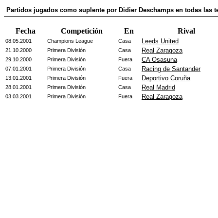
Partidos jugados como suplente por Didier Deschamps en todas las 
Fecha
Competición
En
Rival
Leeds United
08.05.2001
Champions League
Casa
Real Zaragoza
21.10.2000
Primera División
Casa
CA Osasuna
29.10.2000
Primera División
Fuera
Racing de Santander
07.01.2001
Primera División
Casa
Deportivo Coruña
13.01.2001
Primera División
Fuera
Real Madrid
28.01.2001
Primera División
Casa
Real Zaragoza
03.03.2001
Primera División
Fuera