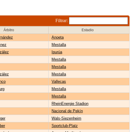
Filtrar:
Árbitro
Estadio
rnández
Anoeta
ínez
Mestalla
zález
Ipurúa
Mestalla
Mestalla
zález
Mestalla
nco
Vallecas
urg
Mestalla
Mestalla
RheinEnergie Stadion
Nacional de Pekín
ger
Wals-Siezenheim
ber
Sportclub-Platz