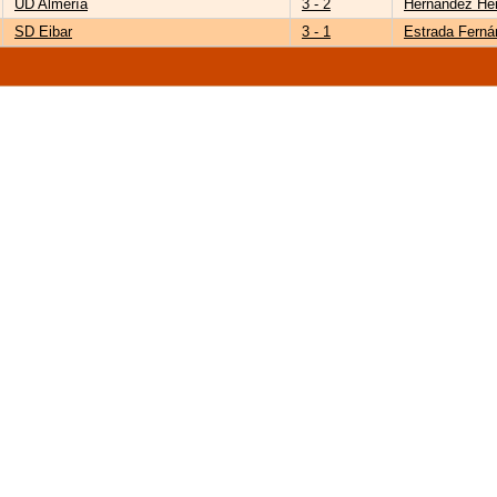
UD Almería
3 - 2
Hernández He
SD Eibar
3 - 1
Estrada Fern