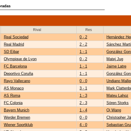
oradas
Rival
Res
Real Sociedad
0 - 2
Hernández He
Real Madrid
2 - 2
Sánchez Mart
SD Eibar
1 - 1
González Gon
Olympique de Lyon
0 - 2
Matej Jug
FC Barcelona
1 - 1
Jaime Latre
Deportivo Coruña
1 - 1
González Gon
Rayo Vallecano
0 - 0
Undiano Malle
AS Monaco
3 - 1
Mark Clattenb
AS Roma
1 - 3
Mateu Lahoz
FC Colonia
2 - 3
Sören Storks
Bayern Munich
1 - 4
Qi Wang
Werder Bremen
0 - 0
Christopher Jä
Wiener Sportklub
4 - 0
Sebastian Gru