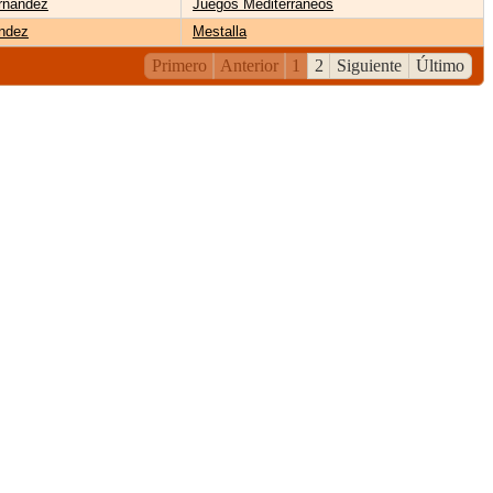
rnández
Juegos Mediterráneos
ández
Mestalla
Primero
Anterior
1
2
Siguiente
Último