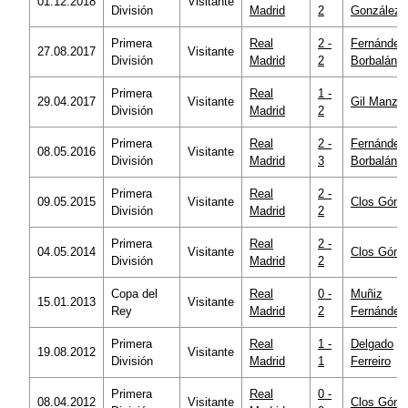
01.12.2018
Visitante
División
Madrid
2
González
Primera
Real
2 -
Fernández
27.08.2017
Visitante
División
Madrid
2
Borbalán
Primera
Real
1 -
29.04.2017
Visitante
Gil Manza
División
Madrid
2
Primera
Real
2 -
Fernández
08.05.2016
Visitante
División
Madrid
3
Borbalán
Primera
Real
2 -
09.05.2015
Visitante
Clos Góm
División
Madrid
2
Primera
Real
2 -
04.05.2014
Visitante
Clos Góm
División
Madrid
2
Copa del
Real
0 -
Muñiz
15.01.2013
Visitante
Rey
Madrid
2
Fernández
Primera
Real
1 -
Delgado
19.08.2012
Visitante
División
Madrid
1
Ferreiro
Primera
Real
0 -
08.04.2012
Visitante
Clos Góm