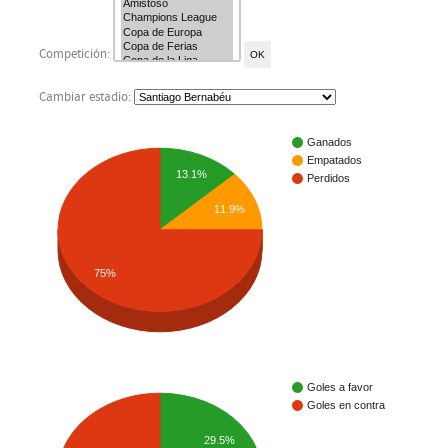
Competición:
Cambiar estadio:
Ganados
Empatados
13.1%
Perdidos
11.9%
75%
Goles a favor
Goles en contra
29.5%