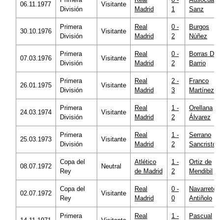
06.11.1977
Visitante
División
Madrid
1
Sanz
Primera
Real
0 -
Burgos
30.10.1976
Visitante
División
Madrid
2
Núñez
Primera
Real
0 -
Borras Del
07.03.1976
Visitante
División
Madrid
2
Barrio
Primera
Real
2 -
Franco
26.01.1975
Visitante
División
Madrid
3
Martínez
Primera
Real
1 -
Orellana
24.03.1974
Visitante
División
Madrid
2
Álvarez
Primera
Real
1 -
Serrano
25.03.1973
Visitante
División
Madrid
2
Sancristób
Copa del
Atlético
1 -
Ortiz de
08.07.1972
Neutral
Rey
de Madrid
2
Mendibil
Copa del
Real
0 -
Navarrete
02.07.1972
Visitante
Rey
Madrid
0
Antiñolo
Primera
Real
1 -
Pascual