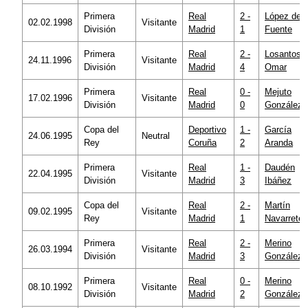
Primera
Real
2 -
López de 
02.02.1998
Visitante
División
Madrid
1
Fuente
Primera
Real
2 -
Losantos
24.11.1996
Visitante
División
Madrid
4
Omar
Primera
Real
0 -
Mejuto
17.02.1996
Visitante
División
Madrid
0
González
Copa del
Deportivo
1 -
García
24.06.1995
Neutral
Rey
Coruña
2
Aranda
Primera
Real
1 -
Daudén
22.04.1995
Visitante
División
Madrid
3
Ibáñez
Copa del
Real
2 -
Martín
09.02.1995
Visitante
Rey
Madrid
1
Navarrete
Primera
Real
2 -
Merino
26.03.1994
Visitante
División
Madrid
3
González
Primera
Real
0 -
Merino
08.10.1992
Visitante
División
Madrid
2
González