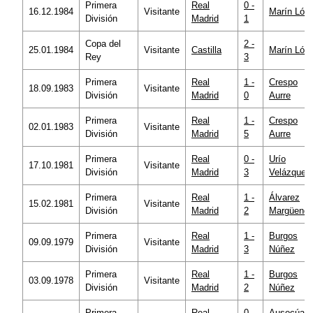
Primera
Real
0 -
16.12.1984
Visitante
Marín Lóp
División
Madrid
1
Copa del
2 -
25.01.1984
Visitante
Castilla
Marín Lóp
Rey
3
Primera
Real
1 -
Crespo
18.09.1983
Visitante
División
Madrid
0
Aurre
Primera
Real
1 -
Crespo
02.01.1983
Visitante
División
Madrid
5
Aurre
Primera
Real
0 -
Urío
17.10.1981
Visitante
División
Madrid
3
Velázquez
Primera
Real
1 -
Álvarez
15.02.1981
Visitante
División
Madrid
2
Margüend
Primera
Real
1 -
Burgos
09.09.1979
Visitante
División
Madrid
3
Núñez
Primera
Real
1 -
Burgos
03.09.1978
Visitante
División
Madrid
2
Núñez
Primera
Real
0 -
Ausocúa