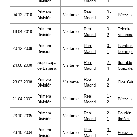
División
Madrid
0
Primera
Real
0 -
04.12.2010
Visitante
Pérez Las
División
Madrid
2
Primera
Real
0 -
Teixeira
18.04.2010
Visitante
División
Madrid
2
Vitienes, F
Primera
Real
0 -
Ramírez
20.12.2008
Visitante
División
Madrid
1
Domíngue
Supercopa
Real
2 -
Iturralde
24.08.2008
Visitante
de España
Madrid
4
González
Primera
Real
3 -
23.03.2008
Visitante
Clos Góm
División
Madrid
2
Primera
Real
1 -
21.04.2007
Visitante
Pérez Las
División
Madrid
2
Primera
Real
2 -
Daudén
23.10.2005
Visitante
División
Madrid
1
Ibáñez
Primera
Real
0 -
23.10.2004
Visitante
Pérez Las
División
Madrid
1