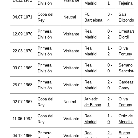
14.11.1971
Visitante
División
Madrid
1
Tejerina
Copa del
FC
3 -
Saiz
04.07.1971
Neutral
Rey
Barcelona
4
Elizondo
Primera
Real
0 -
Urrestaraz
12.09.1970
Visitante
División
Madrid
2
Elordi
Primera
Real
1 -
Oliva
22.03.1970
Visitante
División
Madrid
2
Fortuny
Primera
Real
0 -
Serrano
09.02.1969
Visitante
División
Madrid
0
Sancristób
Primera
Real
2 -
Gardeazáb
25.02.1968
Visitante
División
Madrid
0
Garay
Copa del
Athletic
2 -
Oliva
02.07.1967
Neutral
Rey
de Bilbao
1
Fortuny
Copa del
Real
1 -
Ortiz de
11.06.1967
Visitante
Rey
Madrid
0
Mendibil
Primera
Real
2 -
Bueno
04.12.1966
Visitante