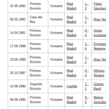
Primera
Real
1 -
Pérez
31.05.1992
Visitante
División
Madrid
2
Sánchez
Copa del
Real
1 -
06.02.1992
Visitante
Díaz Vega
Rey
Madrid
2
Primera
Real
0 -
Urizar
14.04.1991
Visitante
División
Madrid
4
Azpitarte
Primera
Real
2 -
Enríquez
17.09.1989
Visitante
División
Madrid
6
Negreira
Primera
Real
1 -
23.06.1989
Visitante
Díaz Vega
División
Madrid
2
Primera
Real
0 -
Alfonso
25.10.1987
Visitante
División
Madrid
4
Álvarez
Segunda
2 -
Gómez
10.09.1986
Visitante
Castilla
División
1
Barril
Primera
Real
0 -
Merino
04.09.1985
Visitante
División
Madrid
5
González