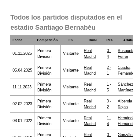
Todos los partidos disputados en el
estadio Santiago Bernabéu
Fecha
Competición
En
Rival
Res
Arbitro
Primera
Real
0 -
Busquets
01.11.2025
Visitante
División
Madrid
4
Ferrer
Primera
Real
2 -
Cuadra
05.04.2025
Visitante
División
Madrid
1
Fernández
Primera
Real
1 -
Sánchez
11.11.2023
Visitante
División
Madrid
5
Martínez
Primera
Real
0 -
Alberola
02.02.2023
Visitante
División
Madrid
2
Rojas
Primera
Real
1 -
Hernández
08.01.2022
Visitante
División
Madrid
4
Hernández
Primera
Real
0 -
González