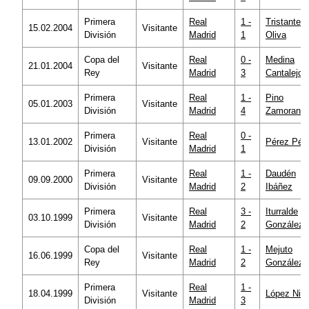
Primera
Real
1 -
Tristante
15.02.2004
Visitante
División
Madrid
1
Oliva
Copa del
Real
0 -
Medina
21.01.2004
Visitante
Rey
Madrid
3
Cantalejo
Primera
Real
1 -
Pino
05.01.2003
Visitante
División
Madrid
4
Zamorano
Primera
Real
0 -
13.01.2002
Visitante
Pérez Pér
División
Madrid
1
Primera
Real
1 -
Daudén
09.09.2000
Visitante
División
Madrid
2
Ibáñez
Primera
Real
3 -
Iturralde
03.10.1999
Visitante
División
Madrid
2
González
Copa del
Real
1 -
Mejuto
16.06.1999
Visitante
Rey
Madrid
2
González
Primera
Real
1 -
18.04.1999
Visitante
López Niet
División
Madrid
3