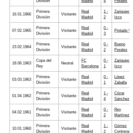
División
Madrid
4
Perales
Primera
Real
1 -
Zariquiegui
16.01.1966
Visitante
División
Madrid
2
Izco
Primera
Real
0 -
07.02.1965
Visitante
Pintado Vi
División
Madrid
3
Primera
Real
0 -
Bueno
23.02.1964
Visitante
División
Madrid
2
Perales
Copa del
FC
0 -
Zariquiegui
18.06.1963
Neutral
Rey
Barcelona
1
Izco
Primera
Real
0 -
López
03.03.1963
Visitante
División
Madrid
1
Zaballa
Primera
Real
1 -
Cózar
01.04.1962
Visitante
División
Madrid
4
Sánchez
Primera
Real
0 -
Rey
04.02.1961
Visitante
División
Madrid
2
Martínez
Primera
Real
1 -
Gómez
10.01.1960
Visitante
División
Madrid
2
Contreras