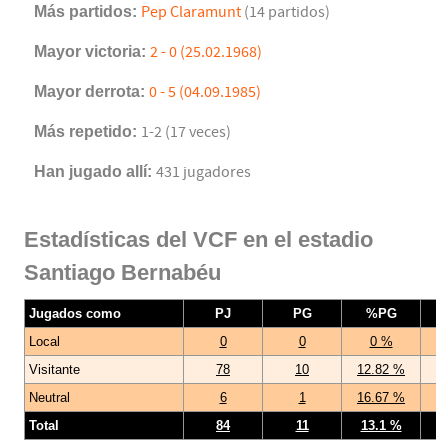
Más partidos:
Pep Claramunt
(14 partidos)
Mayor victoria:
2 - 0 (25.02.1968)
Mayor derrota:
0 - 5 (04.09.1985)
Más repetido:
1-2 (17 veces)
Han jugado allí:
431 jugadores
Estadísticas del VCF en el estadio
Santiago Bernabéu
Jugados como
PJ
PG
%PG
Local
0
0
0 %
Visitante
78
10
12.82 %
Neutral
6
1
16.67 %
Total
84
11
13.1 %