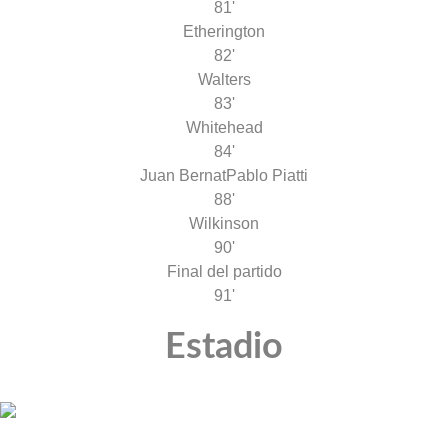
81'
Etherington
82'
Walters
83'
Whitehead
84'
Juan Bernat
Pablo Piatti
88'
Wilkinson
90'
Final del partido
91'
Estadio