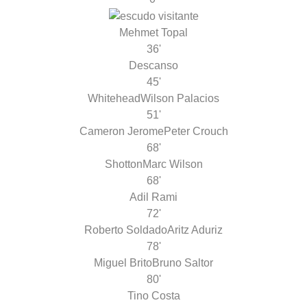
Mehmet Topal
36'
Descanso
45'
Whitehead
Wilson Palacios
51'
Cameron Jerome
Peter Crouch
68'
Shotton
Marc Wilson
68'
Adil Rami
72'
Roberto Soldado
Aritz Aduriz
78'
Miguel Brito
Bruno Saltor
80'
Tino Costa