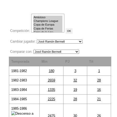
Competición:
Cambiar jugador:
Comparar con:
Temporada
Min
PJ
Tit
S
1981-1982
180
3
1
1982-1983
2659
32
28
1983-1984
1335
19
16
1984-1985
2225
28
21
1985-1986
2475
30
26