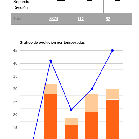
Total
8874
112
92
20
Grafico de evolucion por temporadas
45
40
35
30
25
20
15