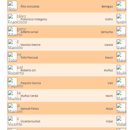
Ñito González
Benegas
Francisco Vidagany
Isidro
Alberto Arnal
Sertucha
Manolo Mestre
Izaola
Totó Pascual
Mauri
Roberto Gil
Muñoz
Paquito García
Vall
Muñoz Cerdá
Martí
Manuel Palau
Noya
Vicente Guillot
Vidal