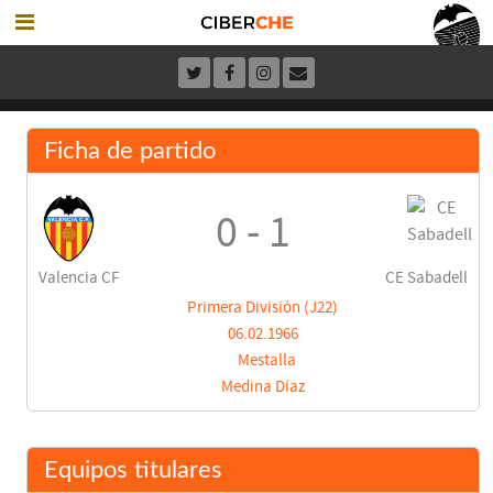
Ficha de partido
0 - 1
Valencia CF
CE Sabadell
Primera División (J22)
06.02.1966
Mestalla
Medina Díaz
Equipos titulares