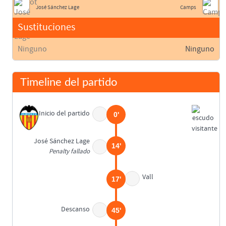
José Sánchez Lage
Camps
Sustituciones
Ninguno
Ninguno
Timeline del partido
Inicio del partido
0'
José Sánchez Lage
14'
Penalty fallado
Vall
17'
Descanso
45'