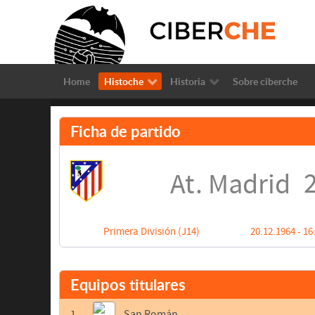
Home
Histoche
Historia
Sobre ciberche
Ficha de partido
2
At. Madrid
Primera División (J14)
20.12.1964 - 16
Equipos titulares
1
San Román