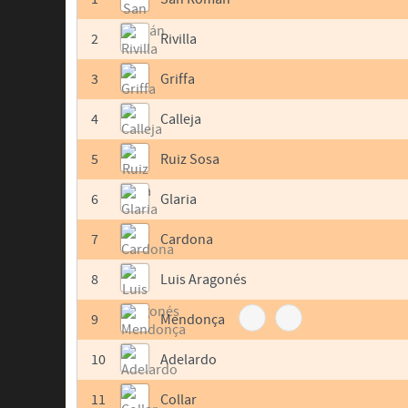
2
Rivilla
3
Griffa
4
Calleja
5
Ruiz Sosa
6
Glaria
7
Cardona
8
Luis Aragonés
9
Mendonça
10
Adelardo
11
Collar