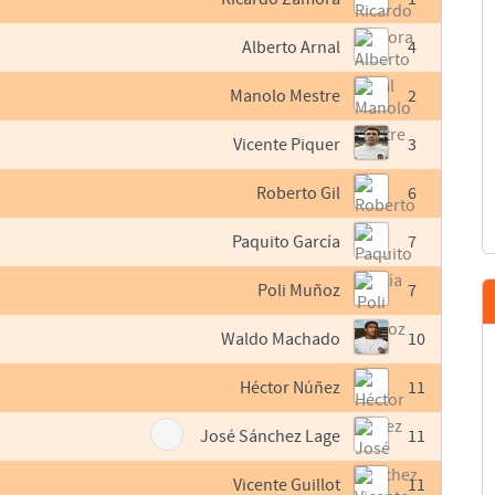
Alberto Arnal
4
Manolo Mestre
2
Vicente Piquer
3
Roberto Gil
6
Paquito García
7
Poli Muñoz
7
Waldo Machado
10
Héctor Núñez
11
José Sánchez Lage
11
Vicente Guillot
11