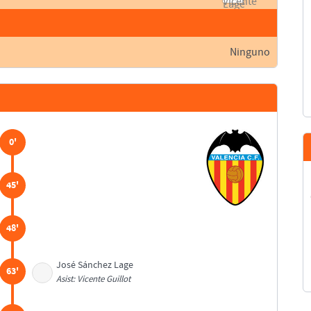
Ninguno
0'
45'
48'
José Sánchez Lage
63'
Asist: Vicente Guillot