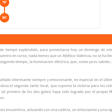
76'
90'
de tiempo espléndido, para presentarse hoy un domingo de intens
uentro en curso, nada menos que un Atlético-Valencia, no se ha lle
 segundo tiempo, la iluminación eléctrica, que, como ya es sabido,
esultado interesante siempre y emocionante, en especial en el últ
doza el segundo tanto local, que suponía la victoria para los co
el primero de los dos goles) haya sido logrado por el propio Me
ro».
timos encuentros, actuando con una codicia, un entusiasmo y una rap