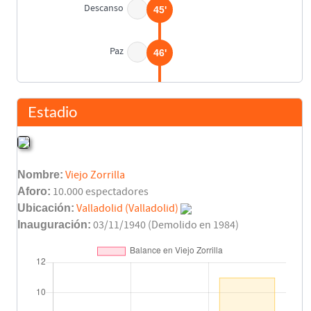
Descanso
45'
Paz
46'
Badenes
47'
Estadio
Badenes
52'
Nombre:
Viejo Zorrilla
Rivera
62'
Aforo:
10.000 espectadores
Ubicación:
Valladolid (Valladolid)
Walter Marciano
Inauguración:
03/11/1940 (Demolido en 1984)
72'
Asist: Antonio Fuertes
Paz
81'