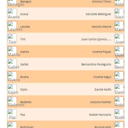
Benegas
Antonio Timor
Arana
Sócrates Belenguer
Lesmes
Manolo Mestre
J
uan Carlos Quincoces II
Tini
Matito
Vicente Piquer
Gallet
Bernardino Pasieguito
Rivera
Vicente Seguí
Gijón
Daniel Mañó
Badenes
Antonio Fuertes
Paz
Walter Marciano
Rodríguez
Ricardo Alós