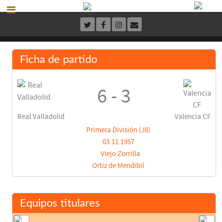
Ficha de partido
6 - 3
Real Valladolid
Valencia CF
Primera División (J8)
03.11.1957
Viejo Zorrilla
Ortiz de Mendibil
Equipos titulares