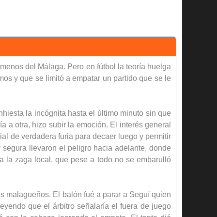
menos del Málaga. Pero en fútbol la teoría huelga
mos y que se limitó a empatar un partido que se le
iesta la incógnita hasta el último minuto sin que
a a otra, hizo subir la emoción. El interés general
ial de verdadera furia para decaer luego y permitir
 segura llevaron el peligro hacia adelante, donde
a la zaga local, que pese a todo no se embarulló
os malagueños. El balón fué a parar a Seguí quien
reyendo que el árbitro señalaría el fuera de juego