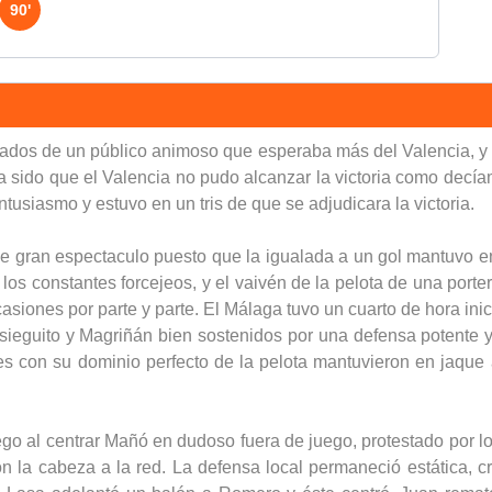
90'
ados de un público animoso que esperaba más del Valencia, y 
d a sido que el Valencia no pudo alcanzar la victoria como decía
ntusiasmo y estuvo en un tris de que se adjudicara la victoria.
de gran espectaculo puesto que la igualada a un gol mantuvo enh
los constantes forcejeos, y el vaivén de la pelota de una porterí
siones por parte y parte. El Málaga tuvo un cuarto de hora inic
ieguito y Magriñán bien sostenidos por una defensa potente y
s con su dominio perfecto de la pelota mantuvieron en jaque 
ego al centrar Mañó en dudoso fuera de juego, protestado por l
con la cabeza a la red. La defensa local permaneció estática, c