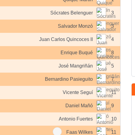
Sócrates Belenguer
3
Salvador Monzó
3
Juan Carlos Quincoces II
4
Enrique Buqué
8
José Mangriñán
5
Bernardino Pasieguito
7
Vicente Seguí
11
Daniel Mañó
9
Antonio Fuertes
10
Faas Wilkes
11