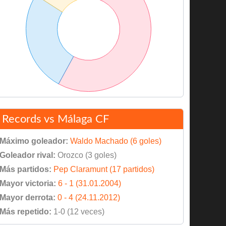
Records vs Málaga CF
Máximo goleador:
Waldo Machado (6 goles)
Goleador rival:
Orozco (3 goles)
Más partidos:
Pep Claramunt (17 partidos)
Mayor victoria:
6 - 1 (31.01.2004)
Mayor derrota:
0 - 4 (24.11.2012)
Más repetido:
1-0 (12 veces)