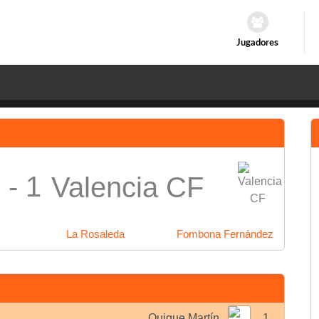
Jugadores
 - 1
Valencia CF
La Rosaleda
Fombona Fernández
Quique Martín
1