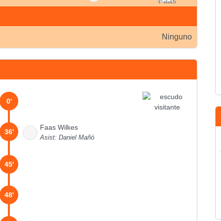
Ninguno
0'
Faas Wilkes
36'
Asist: Daniel Mañó
45'
48'