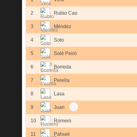
2
Rubio Cao
3
Méndez
4
Soto
5
Solé Peiró
6
Borreda
7
Perella
8
Lasa
9
Juan
10
Romero
11
Pahuet