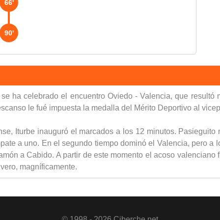
66'
90'
 se ha celebrado el encuentro Oviedo - Valencia, que resultó
scanso le fué impuesta la medalla del Mérito Deportivo al vice
nse, Iturbe inauguró el marcados a los 12 minutos. Pasieguito 
te a uno. En el segundo tiempo dominó el Valencia, pero a los 
 Ramón a Cabido. A partir de este momento el acoso valenciano
Rivero, magníficamente.
© 1998 - 2026 Ciberche.net