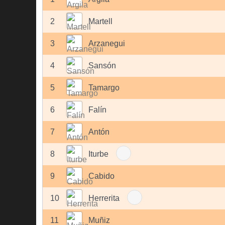
2
Martell
3
Arzanegui
4
Sansón
5
Tamargo
6
Falín
7
Antón
8
Iturbe
9
Cabido
10
Herrerita
11
Muñiz