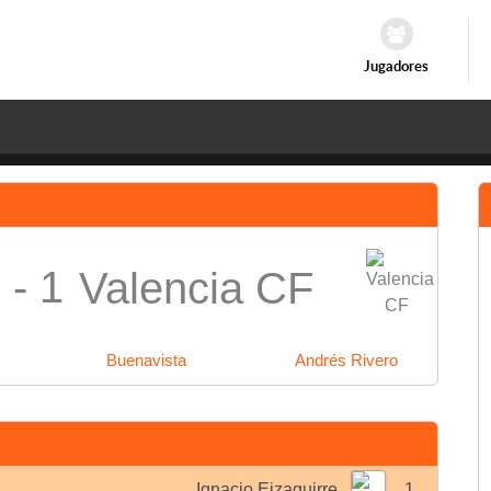
Jugadores
 - 1
Valencia CF
Buenavista
Andrés Rivero
Ignacio Eizaguirre
1