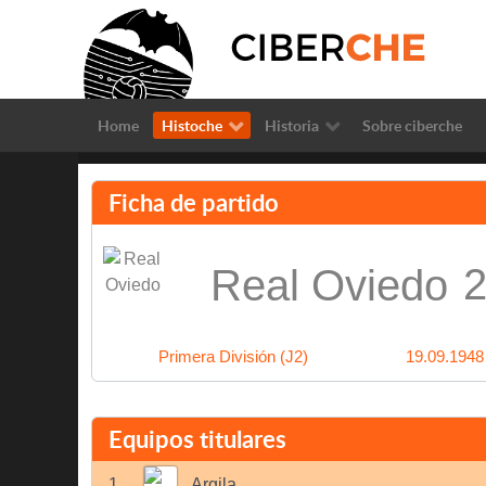
Home
Histoche
Historia
Sobre ciberche
Ficha de partido
2
Real Oviedo
Primera División (J2)
19.09.1948
Equipos titulares
1
Argila