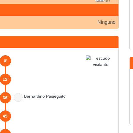
Ninguno
0'
12'
Bernardino Pasieguito
36'
45'