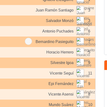
Juan Ramón Santiago
3
Salvador Monzó
3
Antonio Puchades
6
Bernardino Pasieguito
7
Horacio Herrero
5
Silvestre Igoa
9
Vicente Seguí
11
Epi Fernández
9
Vicente Asensi
8
Mundo Suárez
10