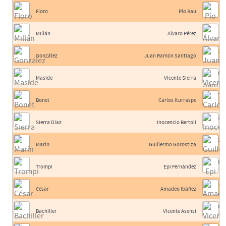
Floro
Pío Bau
Millán
Álvaro Pérez
González
Juan Ramón Santiago
Maside
Vicente Sierra
Bonet
Carlos Iturraspe
Sierra Díaz
Inocencio Bertolí
Marín
Guillermo Gorostiza
Trompi
Epi Fernández
César
Amadeo Ibáñez
Bachiller
Vicente Asensi