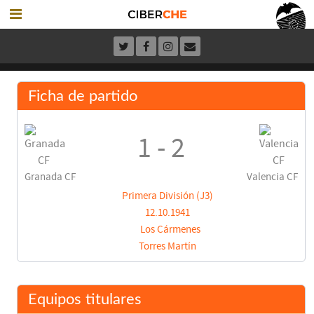
Ficha de partido
1 - 2
Granada CF
Valencia CF
Primera División (J3)
12.10.1941
Los Cármenes
Torres Martín
Equipos titulares