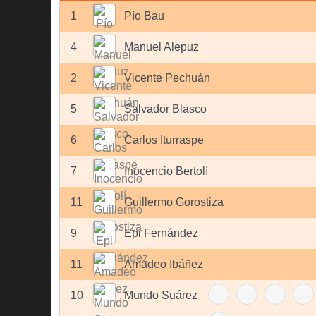
1
Pío Bau
4
Manuel Alepuz
2
Vicente Pechuán
5
Salvador Blasco
6
Carlos Iturraspe
7
Inocencio Bertolí
11
Guillermo Gorostiza
9
Epi Fernández
11
Amadeo Ibáñez
10
Mundo Suárez