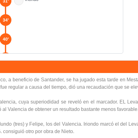
31'
34'
40'
45'
Nieto
49'
ico, a beneficio de Santander, se ha jugado esta tarde en Mesta
 fue regular a causa del tiempo, dió una recaudación que se ele
62'
 Valencia, cuya superiodidad se reveló en el marcador. EL L
bró al Valencia de obtener un resultado bastante menos favorable
85'
ndo (tres) y Felipe, los del Valencia. Iriondo marcó el del Le
. consiguió otro por obra de Nieto.
90'