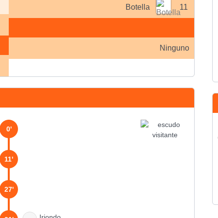
Botella
11
Ninguno
0'
11'
27'
Iriondo