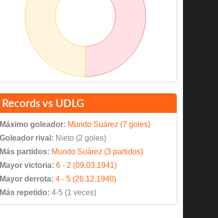
Records vs UDLG
Máximo goleador:
Mundo Suárez (7 goles)
Goleador rival:
Nieto (2 goles)
Más partidos:
Mundo Suárez (3 partidos)
Mayor victoria:
6 - 2 (09.03.1941)
Mayor derrota:
4 - 5 (26.12.1940)
Más repetido:
4-5 (1 veces)