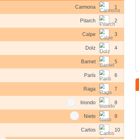
Carmona
1
Pitarch
2
Calpe
3
Dolz
4
Barnet
5
París
6
Raga
7
Iriondo
8
Nieto
9
Carlos
10