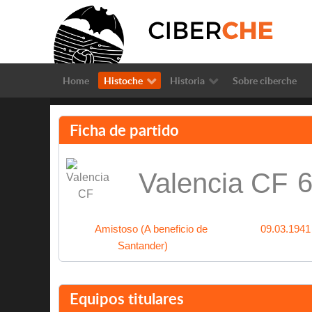
Home
Histoche
Historia
Sobre ciberche
Ficha de partido
6
Valencia CF
Amistoso (A beneficio de
09.03.1941
Santander)
Equipos titulares