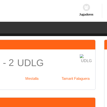
Jugadores
 - 2
UDLG
Mestalla
Tamarit Falaguera