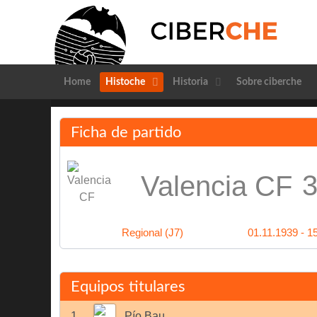
Home
Histoche
Historia
Sobre ciberche
Ficha de partido
3
Valencia CF
Regional (J7)
01.11.1939 - 1
Equipos titulares
1
Pío Bau