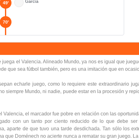
García
49'
70'
90'
 juega el Valencia. Alineado Mundo, ya nos es igual que juegu
de que sea fútbol también, pero es una imitación que en ocasio
sepan echarle juego, como lo requiere este extraordinario ju
e no siempre Mundo, ni nadie, puede estar en la procesión y re
 Valencia, el marcador fue pobre en relación con las oportunid
 jugado con un tanto por ciento reducido de lo que debe se
echa, aparte de que tuvo una tarde desdichada. Tan sólo los e
a que Doménech no acierte nunca a rematar su gran juego. La p