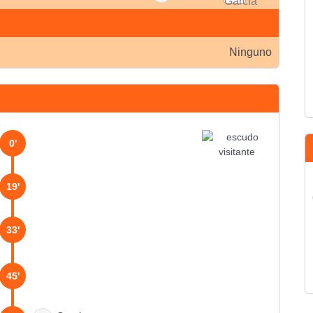
Ninguno
0'
19'
33'
45'