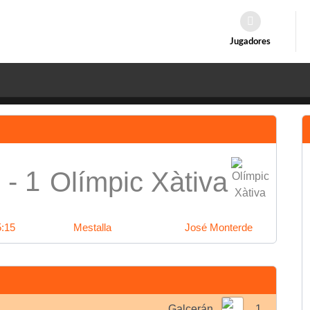
Jugadores
 - 1
Olímpic Xàtiva
5:15
Mestalla
José Monterde
Galcerán
1