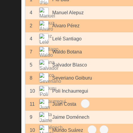
4
Manuel Alepuz
2
Álvaro Pérez
4
Lelé Santiago
7
Waldo Botana
5
Salvador Blasco
8
Severiano Goiburu
10
Poli Inchaurregui
11
Juan Costa
9
Jaime Doménech
10
Mundo Suárez