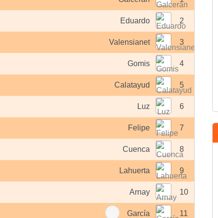
Eduardo
2
Valensianet
3
Gomis
4
Calatayud
5
Luz
6
Felipe
7
Cuenca
8
Lahuerta
9
Arnay
10
García
11