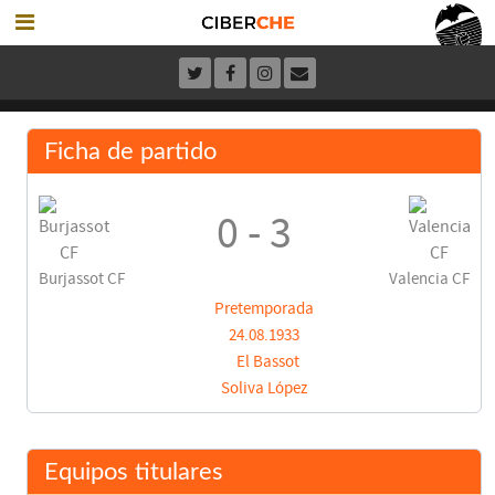
Ficha de partido
0 - 3
Burjassot CF
Valencia CF
Pretemporada
24.08.1933
El Bassot
Soliva López
Equipos titulares