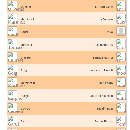
Oliveras
Enrique Cano
Martínez I
Luis Pasarín
Cantí
Vivó
Tomaset
Cirilo Amorós
Churret
Enrique Molina
Goig
Inocencio Bertolí
Martínez II
Juan Costa
Burgos
Antonio Aparicio
Cervera
Picolín Reig
Garul
Tomás Estors