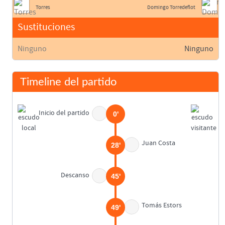
Torres
Domingo Torredeflot
Sustituciones
Ninguno
Ninguno
Timeline del partido
Inicio del partido
0'
Juan Costa
28'
Descanso
45'
Tomás Estors
49'