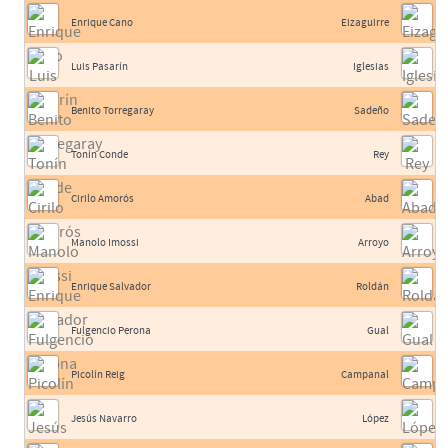
Enrique Cano
Eizaguirre
Luis Pasarín
Iglesias
Benito Torregaray
Sadeño
Tonín Conde
Rey
Cirilo Amorós
Abad
Manolo Imossi
Arroyo
Enrique Salvador
Roldán
Fulgencio Perona
Gual
Picolín Reig
Campanal
Jesús Navarro
López