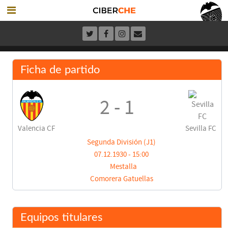
Ficha de partido
2 - 1
Valencia CF
Sevilla FC
Segunda División (J1)
07.12.1930 - 15:00
Mestalla
Comorera Gatuellas
Equipos titulares