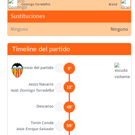
Domingo Torredeflot
Brand
Sustituciones
Ninguno
Ninguno
Timeline del partido
Inicio del partido
0'
Jesús Navarro
12'
Asist: Domingo Torredeflot
Descanso
45'
Tonín Conde
55'
Asist: Enrique Salvador