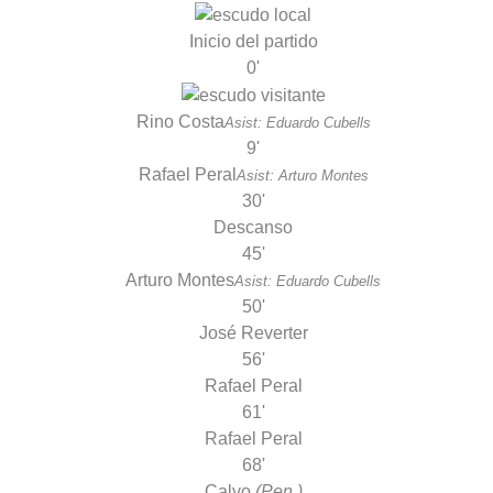
Inicio del partido
0'
Rino Costa
Asist: Eduardo Cubells
9'
Rafael Peral
Asist: Arturo Montes
30'
Descanso
45'
Arturo Montes
Asist: Eduardo Cubells
50'
José Reverter
56'
Rafael Peral
61'
Rafael Peral
68'
Calvo
(Pen.)