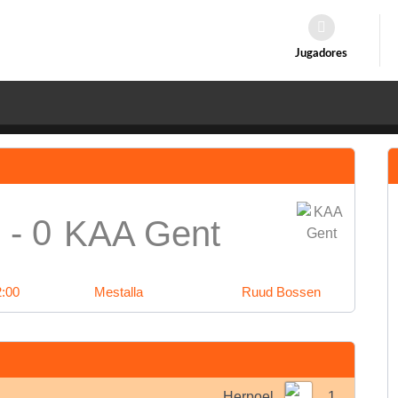
Jugadores
 - 0
KAA Gent
2:00
Mestalla
Ruud Bossen
Herpoel
1