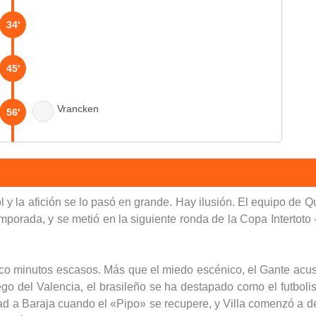
34'
45'
Vrancken
56'
68'
Mladenovic
 y la afición se lo pasó en grande. Hay ilusión. El equipo de 
70'
Mamouni
mporada, y se metió en la siguiente ronda de la Copa Intertoto 
80'
nco minutos escasos. Más que el miedo escénico, el Gante acus
ego del Valencia, el brasileño se ha destapado como el futboli
84'
ertad a Baraja cuando el «Pipo» se recupere, y Villa comenzó a