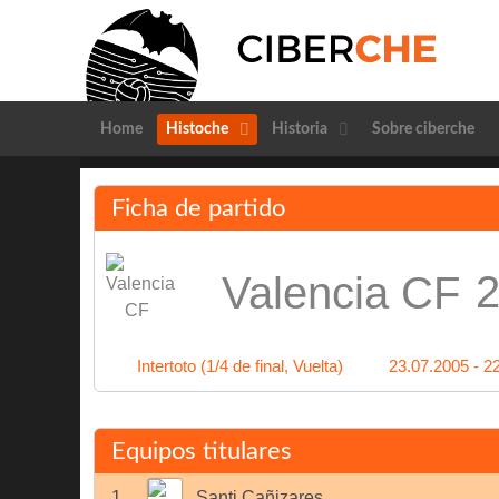
Home
Histoche
Historia
Sobre ciberche
Ficha de partido
2
Valencia CF
Intertoto (1/4 de final, Vuelta)
23.07.2005 - 2
Equipos titulares
1
Santi Cañizares