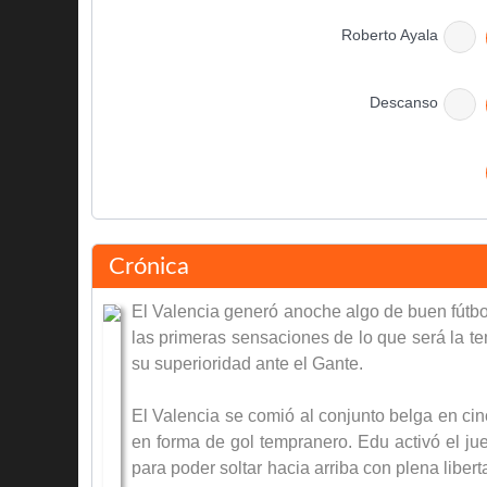
Roberto Ayala
Descanso
Marco Di Vaio
David Villa
Crónica
El Valencia generó anoche algo de buen fútbol
las primeras sensaciones de lo que será la te
su superioridad ante el Gante.
Patrick Kluivert
El Valencia se comió al conjunto belga en ci
Juanlu Hens
en forma de gol tempranero. Edu activó el ju
Vicente Rodríguez
para poder soltar hacia arriba con plena lib