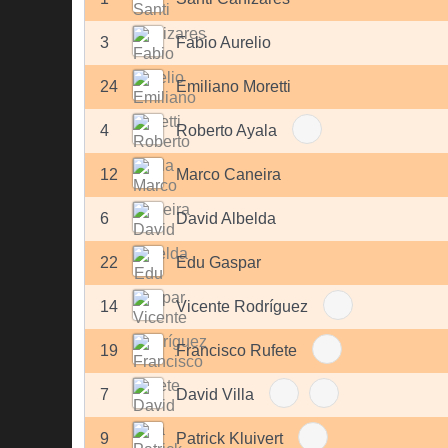
3
Fabio Aurelio
24
Emiliano Moretti
4
Roberto Ayala
12
Marco Caneira
6
David Albelda
22
Edu Gaspar
14
Vicente Rodríguez
19
Francisco Rufete
7
David Villa
9
Patrick Kluivert