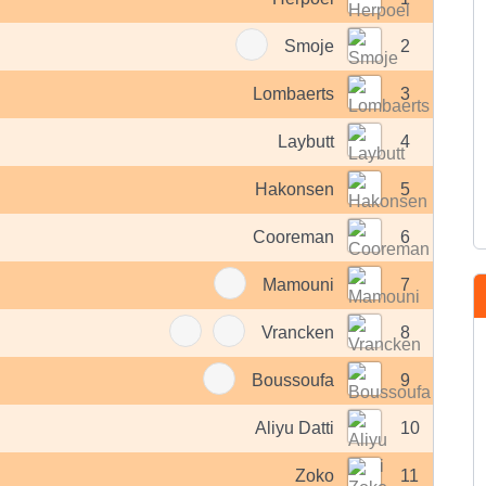
Smoje
2
Lombaerts
3
Laybutt
4
Hakonsen
5
Cooreman
6
Mamouni
7
Vrancken
8
Boussoufa
9
Aliyu Datti
10
Zoko
11