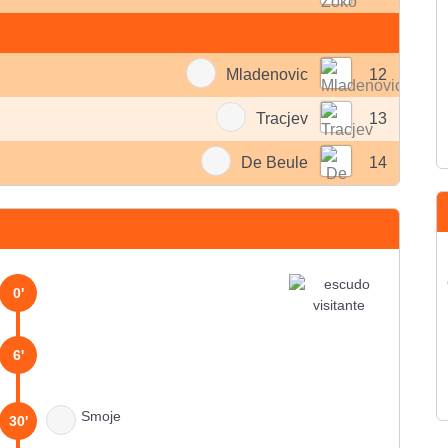
Mladenovic
12
Tracjev
13
De Beule
14
0'
6'
Smoje
30'