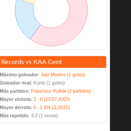
Records vs KAA Gent
Máximo goleador:
Joel Martins (1 goles)
Goleador rival:
Kums (1 goles)
Más partidos:
Francisco Rufete (2 partidos)
Mayor victoria:
2 - 0 (23.07.2005)
Mayor derrota:
0 - 1 (04.11.2015)
Más repetido:
3-2 (1 veces)