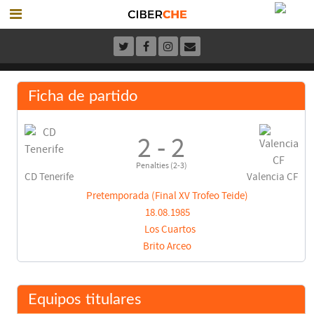
Ficha de partido
2 - 2
Penalties (2-3)
CD Tenerife
Valencia CF
Pretemporada (Final XV Trofeo Teide)
18.08.1985
Los Cuartos
Brito Arceo
Equipos titulares