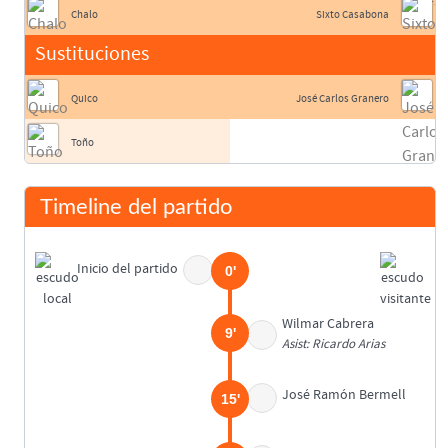
Chalo
Sixto Casabona
Sustituciones
Quico
José Carlos Granero
Toño
Timeline del partido
Inicio del partido
0'
Wilmar Cabrera
9'
Asist: Ricardo Arias
José Ramón Bermell
15'