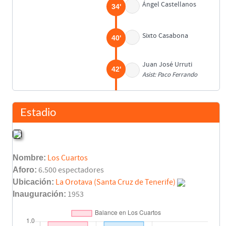
Ángel Castellanos
34'
Sixto Casabona
40'
Juan José Urruti
42'
Asist: Paco Ferrando
Descanso
45'
Estadio
Quico
45'
José Ramón
Nombre:
Los Cuartos
Chalo
50'
Aforo:
6.500 espectadores
Ubicación:
La Orotava (Santa Cruz de Tenerife)
Inauguración:
1953
Juan José Urruti
51'
Toño