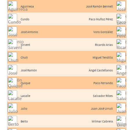
Aguirreoa
José Ramón Bermell
Cundo
Paco Muñoz Pérez
José Antonio
Voro González
Sirvent
Ricardo Arias
Chuti
Miguel Tendillo
José Ramón
Ángel Castellanos
Quique
Paco Ferrando
Lacalle
Salvador Ribes
Julio
Juan José Urruti
Berto
Wilmar Cabrera