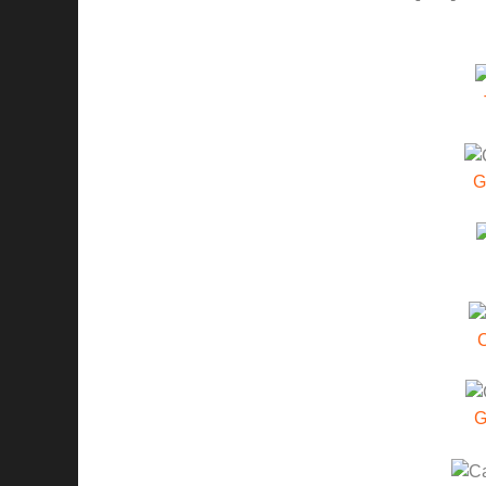
G
C
G