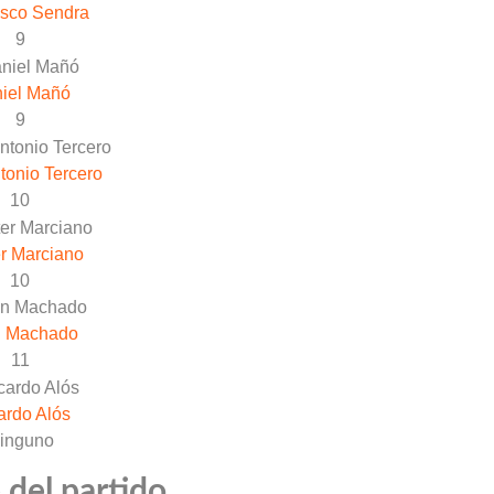
isco Sendra
9
iel Mañó
9
tonio Tercero
10
r Marciano
10
n Machado
11
ardo Alós
inguno
 del partido