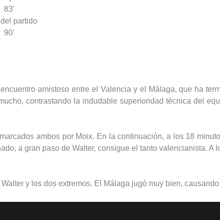
83'
 del partido
90'
encuentro amistoso entre el Valencia y el Málaga, que ha termin
mucho, contrastando la indudable superioridad técnica del equi
, marcados ambos por Moix. En la continuación, a los 18 minutos
do, a gran paso de Walter, consigue el tanto valencianista. A lo
, Walter y los dos extremos. El Málaga jugó muy bien, causando