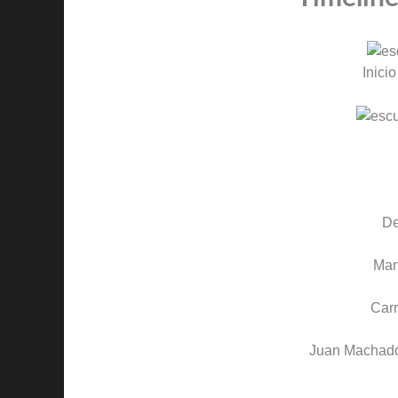
Inicio
D
Man
Carr
Juan Machad