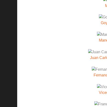
Goy
Mano
Juan Carl
Fernan
Vice