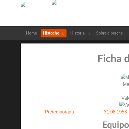
Home
Histoche
Historia
Sobre ciberche
Ficha 
Má
Val
Pretemporada
31.08.1958
Equipos