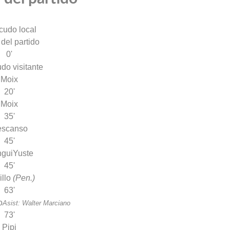
 del partido
0'
Moix
20'
Moix
35'
escanso
45'
gui
Yuste
45'
illo
(Pen.)
63'
o
Asist: Walter Marciano
73'
Pipi