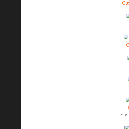
Cas
C
Sust