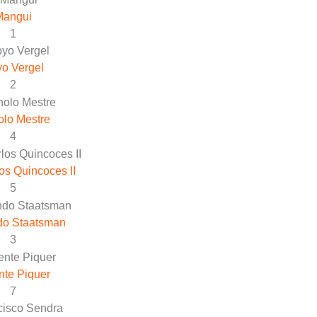
Mangui
1
o Vergel
2
lo Mestre
4
os Quincoces II
5
do Staatsman
3
nte Piquer
7