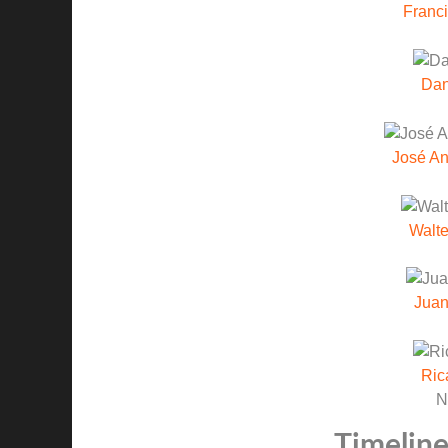
Franc
Dan
José An
Walte
Jua
Ric
N
Timeline