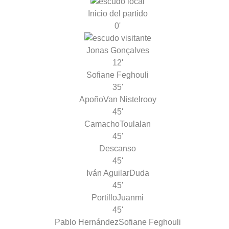
Inicio del partido
0'
Jonas Gonçalves
12'
Sofiane Feghouli
35'
Apoño
Van Nistelrooy
45'
Camacho
Toulalan
45'
Descanso
45'
Iván Aguilar
Duda
45'
Portillo
Juanmi
45'
Pablo Hernández
Sofiane Feghouli