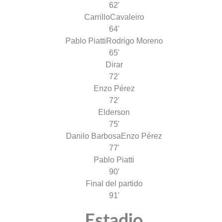
62'
Carrillo
Cavaleiro
64'
Pablo Piatti
Rodrigo Moreno
65'
Dirar
72'
Enzo Pérez
72'
Elderson
75'
Danilo Barbosa
Enzo Pérez
77'
Pablo Piatti
90'
Final del partido
91'
Estadio