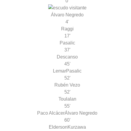
0'
Álvaro Negredo
4'
Raggi
17'
Pasalic
37'
Descanso
45'
Lemar
Pasalic
52'
Rubén Vezo
52'
Toulalan
55'
Paco Alcácer
Álvaro Negredo
60'
Elderson
Kurzawa