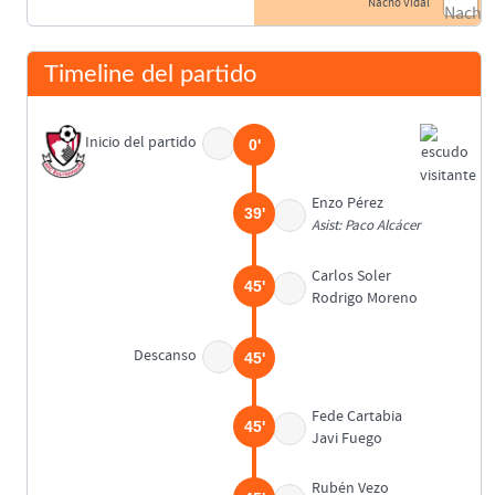
Nacho Vidal
Timeline del partido
Inicio del partido
0'
Enzo Pérez
39'
Asist: Paco Alcácer
Carlos Soler
45'
Rodrigo Moreno
Descanso
45'
Fede Cartabia
45'
Javi Fuego
Rubén Vezo