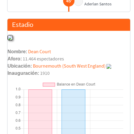
45'
Aderlan Santos
Afobe
63'
Estadio
Jordan
63'
A. Smith
Nombre:
Dean Court
Eugeni Valderrama
73'
Aforo:
11.464 espectadores
Álvaro Medrán
Ubicación:
Bournemouth (South West England)
Inauguración:
1910
Guilherme Siqueira
73'
Santi Mina
MacDonald
73'
Ake
O’Kane
73'
Francis
Rafa Mir