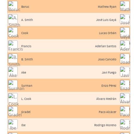
Boruc
Mathew Ryan
A. Smith
José Luis Gayá
Cook
Lucas Orbán
Francis
Aderlan Santos
B. Smith
Joao Cancelo
Ake
Javi Fuego
Surman
Enzo Pérez
L. Cook
Álvaro Medrán
Gradel
Paco Alcácer
Ibe
Rodrigo Moreno