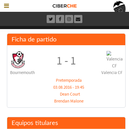
Ficha de partido
1 - 1
Bournemouth
Valencia CF
Pretemporada
03.08.2016 - 19:45
Dean Court
Brendan Malone
Equipos titulares