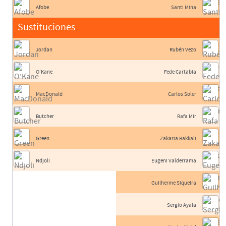
Afobe
Santi Mina
Sustituciones
Jordan
Rubén Vezo
O’Kane
Fede Cartabia
MacDonald
Carlos Soler
Butcher
Rafa Mir
Green
Zakaria Bakkali
Ndjoli
Eugeni Valderrama
Guilherme Siqueira
Sergio Ayala