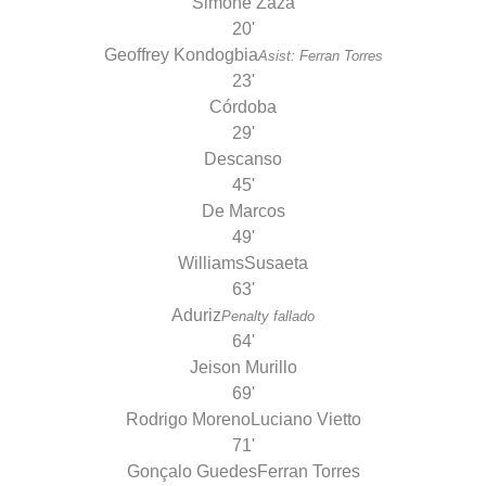
Simone Zaza
20'
Geoffrey Kondogbia
Asist: Ferran Torres
23'
Córdoba
29'
Descanso
45'
De Marcos
49'
Williams
Susaeta
63'
Aduriz
Penalty fallado
64'
Jeison Murillo
69'
Rodrigo Moreno
Luciano Vietto
71'
Gonçalo Guedes
Ferran Torres