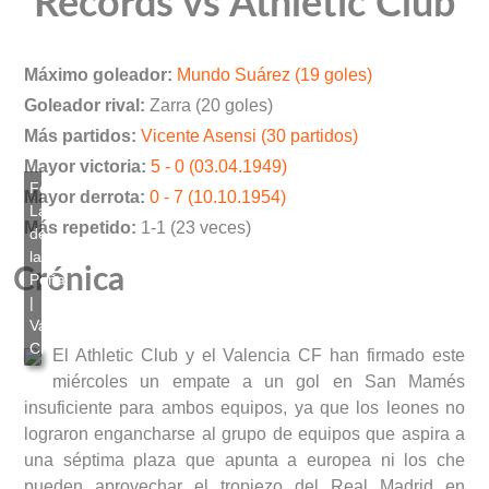
Records vs Athletic Club
Máximo goleador:
Mundo Suárez (19 goles)
Goleador rival:
Zarra (20 goles)
Más partidos:
Vicente Asensi (30 partidos)
Mayor victoria:
5 - 0 (03.04.1949)
Mayor derrota:
0 - 7 (10.10.1954)
Más repetido:
1-1 (23 veces)
Crónica
El Athletic Club y el Valencia CF han firmado este
miércoles un empate a un gol en San Mamés
insuficiente para ambos equipos, ya que los leones no
lograron engancharse al grupo de equipos que aspira a
una séptima plaza que apunta a europea ni los che
pueden aprovechar el tropiezo del Real Madrid en