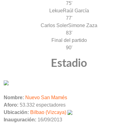
75'
Lekue
Raúl García
77'
Carlos Soler
Simone Zaza
83'
Final del partido
90'
Estadio
Nombre:
Nuevo San Mamés
Aforo:
53.332 espectadores
Ubicación:
Bilbao (Vizcaya)
Inauguración:
16/09/2013