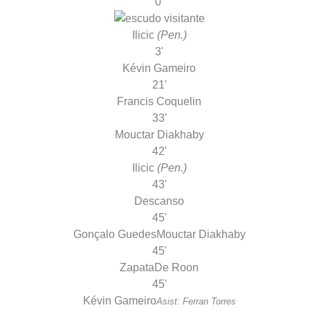
0'
Ilicic
(Pen.)
3'
Kévin Gameiro
21'
Francis Coquelin
33'
Mouctar Diakhaby
42'
Ilicic
(Pen.)
43'
Descanso
45'
Gonçalo Guedes
Mouctar Diakhaby
45'
Zapata
De Roon
45'
Kévin Gameiro
Asist: Ferran Torres