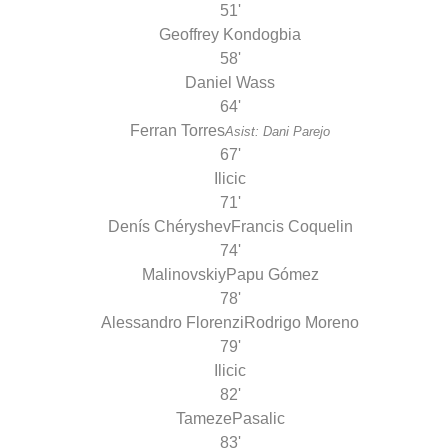
51'
Geoffrey Kondogbia
58'
Daniel Wass
64'
Ferran Torres
Asist: Dani Parejo
67'
Ilicic
71'
Denís Chéryshev
Francis Coquelin
74'
Malinovskiy
Papu Gómez
78'
Alessandro Florenzi
Rodrigo Moreno
79'
Ilicic
82'
Tameze
Pasalic
83'