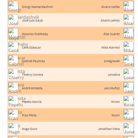
Giorgi Mamardashvili
Álvaro Valles
José Luis Gayá
Álvaro Lemos
Mouctar Diakhaby
Álex Suárez
Cenk Özkacar
Mika Mármol
Gabriel Paulista
Sinkgraven
Thierry Correia
Loiodice
André Almeida
Javi Muñoz
Pepelu García
Kirian
Fran Pérez
Munir
Hugo Duro
Jonathan Viera