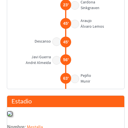
Cardona
23'
Sinkgraven
Araujo
45'
Álvaro Lemos
Descanso
45'
Javi Guerra
56'
André Almeida
Pejiño
63'
Munir
Jesús Vázquez
70'
Mouctar Diakhaby
Estadio
Pablo Gozálbez
70'
Diego López
Nombre:
Mestalla