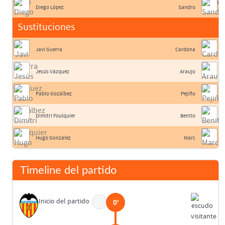
Diego López
Sandro
Sustituciones
Javi Guerra
Cardona
Jesús Vázquez
Araujo
Pablo Gozálbez
Pejiño
Dimitri Foulquier
Benito
Hugo González
Marc
Timeline del partido
Inicio del partido
0'