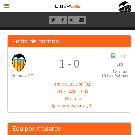
Ficha de partido
1 - 0
Valencia CF
UD Las Palmas
Primera División (J2)
18.08.2023 - 21:30
Mestalla
Iglesias Villanueva, J.
Equipos titulares