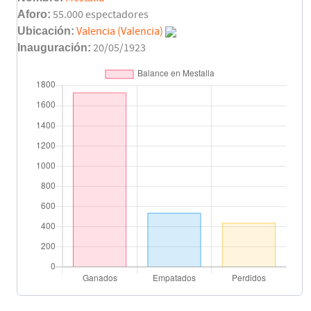
Pepelu García
(Pen.)
Aforo:
55.000 espectadores
74'
Ubicación:
Valencia (Valencia)
Inauguración:
20/05/1923
Benito
82'
Mika Mármol
Dimitri Foulquier
82'
Fran Pérez
Hugo González
82'
Hugo Duro
Marc
82'
Kirian
Final del partido
90'