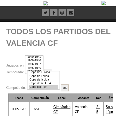
TODOS LOS PARTIDOS DEL
VALENCIA CF
Jugados en:
Temporada:
Competición:
Fecha
Competición
Local
Visitante
Res
Árbit
Gimnástico
Valencia
2 -
Soliva
01.05.1935
Copa
CF
CF
5
López