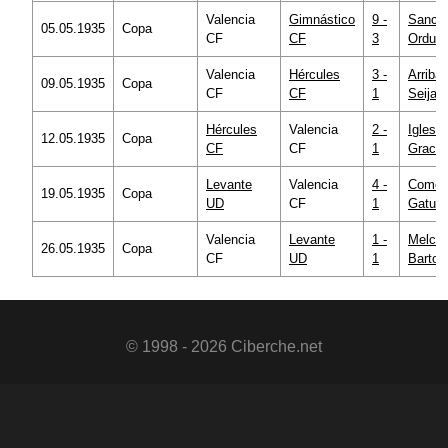
Valencia
Gimnástico
9 -
Sanch
05.05.1935
Copa
CF
CF
3
Orduñ
Valencia
Hércules
3 -
Arriba
09.05.1935
Copa
CF
CF
1
Seijas
Hércules
Valencia
2 -
Iglesia
12.05.1935
Copa
CF
CF
1
Gracia
Levante
Valencia
4 -
Comor
19.05.1935
Copa
UD
CF
1
Gatuel
Valencia
Levante
1 -
Melcó
26.05.1935
Copa
CF
UD
1
Bartol
© 1998 - 2026 Ciberche.net