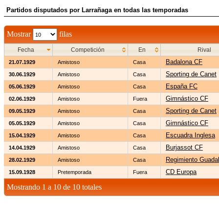
Partidos disputados por Larrañaga en todas las temporadas
Mostrar
filas
Fecha
Competición
En
Rival
Badalona CF
21.07.1929
Amistoso
Casa
Sporting de Canet
30.06.1929
Amistoso
Casa
España FC
05.06.1929
Amistoso
Casa
Gimnástico CF
02.06.1929
Amistoso
Fuera
Sporting de Canet
09.05.1929
Amistoso
Casa
Gimnástico CF
05.05.1929
Amistoso
Casa
Escuadra Inglesa
15.04.1929
Amistoso
Casa
Burjassot CF
14.04.1929
Amistoso
Casa
Regimiento Guadal
28.02.1929
Amistoso
Casa
CD Europa
15.09.1928
Pretemporada
Fuera
Mostrando 1 a 10 de 10 totales