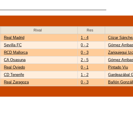
Rival
Res
Real Madrid
1 - 4
Cózar Sánche
Sevilla FC
0 - 2
Gómez Arriba
RCD Mallorca
0 - 3
Zariquiegui Iz
CA Osasuna
2 - 5
Gómez Arriba
Real Oviedo
0 - 1
Pintado Viu
CD Tenerife
1 - 2
Gardeazábal 
Real Zaragoza
0 - 3
Bañón Gonzál