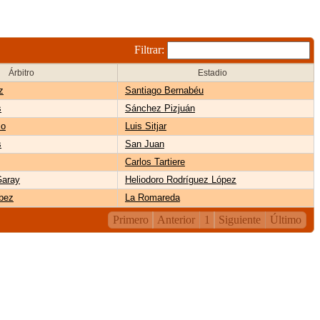
Filtrar:
Árbitro
Estadio
z
Santiago Bernabéu
s
Sánchez Pizjuán
co
Luis Sitjar
s
San Juan
Carlos Tartiere
Garay
Heliodoro Rodríguez López
bez
La Romareda
Primero
Anterior
1
Siguiente
Último