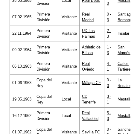
28.03.1965
Local
Real Betis
Mestalla
División
0
Primera
Real
0 -
Santiago
07.02.1965
Visitante
División
Madrid
3
Bernabéu
Primera
UD Las
2 -
22.11.1964
Visitante
Insular
División
Palmas
3
Primera
Athletic de
1 -
San
09.02.1964
Visitante
División
Bilbao
3
Mamés
Primera
Real
4 -
Carlos
06.10.1963
Visitante
División
Oviedo
1
Tartiere
Copa del
0 -
La
01.06.1963
Visitante
Málaga CF
Rey
0
Rosaleda
Copa del
CD
3 -
19.05.1963
Local
Mestalla
Rey
Tenerife
1
Primera
Real
5 -
16.12.1962
Local
Mestalla
División
Valladolid
3
Copa del
0 -
Sánchez
01.07.1962
Visitante
Sevilla FC