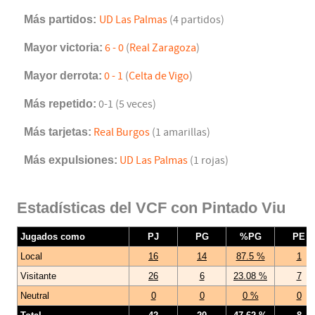
Más partidos:
UD Las Palmas
(4 partidos)
Mayor victoria:
6 - 0
(
Real Zaragoza
)
Mayor derrota:
0 - 1
(
Celta de Vigo
)
Más repetido:
0-1 (5 veces)
Más tarjetas:
Real Burgos
(1 amarillas)
Más expulsiones:
UD Las Palmas
(1 rojas)
Estadísticas del VCF con Pintado Viu
Jugados como
PJ
PG
%PG
PE
Local
16
14
87.5 %
1
Visitante
26
6
23.08 %
7
Neutral
0
0
0 %
0