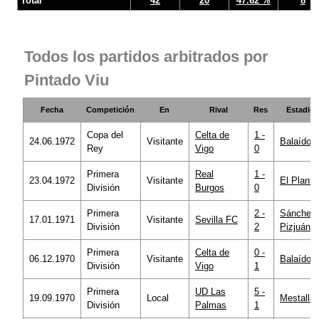
Total
42
20
47.62 %
8
Todos los partidos arbitrados por
Pintado Viu
Fecha
Competición
En
Rival
Res
Estadio
Copa del
Celta de
1 -
24.06.1972
Visitante
Balaídos
Rey
Vigo
0
Primera
Real
1 -
23.04.1972
Visitante
El Plantí
División
Burgos
0
Primera
2 -
Sánchez
17.01.1971
Visitante
Sevilla FC
División
2
Pizjuán
Primera
Celta de
0 -
06.12.1970
Visitante
Balaídos
División
Vigo
1
Primera
UD Las
5 -
19.09.1970
Local
Mestalla
División
Palmas
1