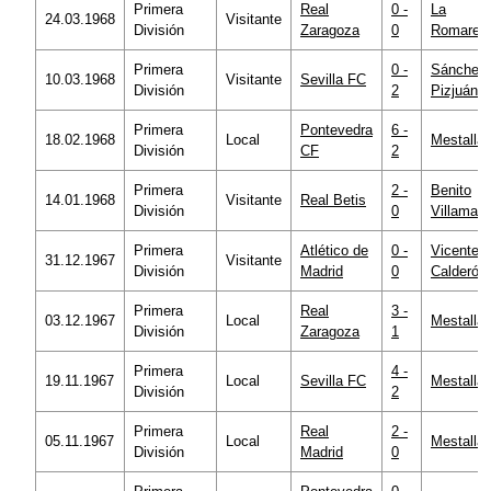
Primera
Real
0 -
La
24.03.1968
Visitante
División
Zaragoza
0
Romared
Primera
0 -
Sánchez
10.03.1968
Visitante
Sevilla FC
División
2
Pizjuán
Primera
Pontevedra
6 -
18.02.1968
Local
Mestalla
División
CF
2
Primera
2 -
Benito
14.01.1968
Visitante
Real Betis
División
0
Villamarí
Primera
Atlético de
0 -
Vicente
31.12.1967
Visitante
División
Madrid
0
Calderón
Primera
Real
3 -
03.12.1967
Local
Mestalla
División
Zaragoza
1
Primera
4 -
19.11.1967
Local
Sevilla FC
Mestalla
División
2
Primera
Real
2 -
05.11.1967
Local
Mestalla
División
Madrid
0