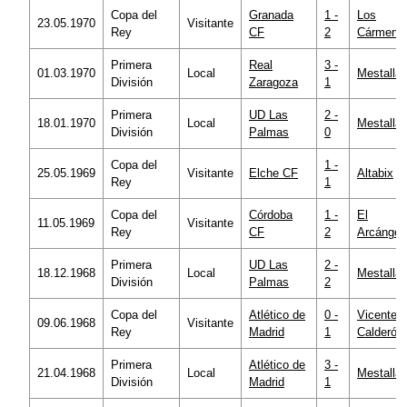
Copa del
Granada
1 -
Los
23.05.1970
Visitante
Rey
CF
2
Cármene
Primera
Real
3 -
01.03.1970
Local
Mestalla
División
Zaragoza
1
Primera
UD Las
2 -
18.01.1970
Local
Mestalla
División
Palmas
0
Copa del
1 -
25.05.1969
Visitante
Elche CF
Altabix
Rey
1
Copa del
Córdoba
1 -
El
11.05.1969
Visitante
Rey
CF
2
Arcángel
Primera
UD Las
2 -
18.12.1968
Local
Mestalla
División
Palmas
2
Copa del
Atlético de
0 -
Vicente
09.06.1968
Visitante
Rey
Madrid
1
Calderón
Primera
Atlético de
3 -
21.04.1968
Local
Mestalla
División
Madrid
1