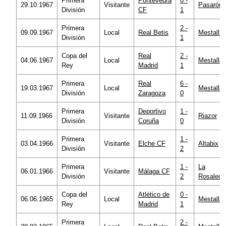
Primera
Pontevedra
0 -
29.10.1967
Visitante
Pasarón
División
CF
1
Primera
2 -
09.09.1967
Local
Real Betis
Mestalla
División
1
Copa del
Real
2 -
04.06.1967
Local
Mestalla
Rey
Madrid
1
Primera
Real
6 -
19.03.1967
Local
Mestalla
División
Zaragoza
0
Primera
Deportivo
1 -
11.09.1966
Visitante
Riazor
División
Coruña
0
Primera
1 -
03.04.1966
Visitante
Elche CF
Altabix
División
2
Primera
1 -
La
06.01.1966
Visitante
Málaga CF
División
2
Rosaleda
Copa del
Atlético de
0 -
06.06.1965
Local
Mestalla
Rey
Madrid
1
Primera
2 -