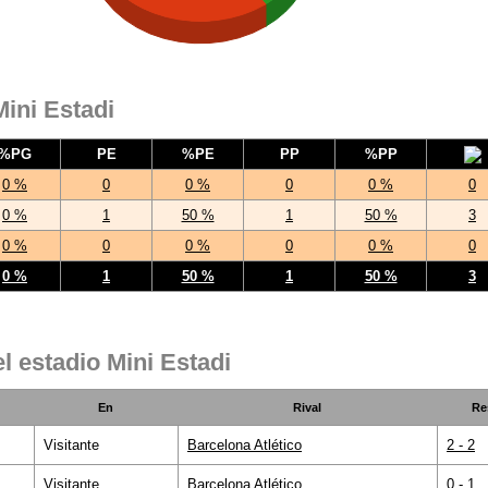
Mini Estadi
%PG
PE
%PE
PP
%PP
0 %
0
0 %
0
0 %
0
0 %
1
50 %
1
50 %
3
0 %
0
0 %
0
0 %
0
0 %
1
50 %
1
50 %
3
l estadio Mini Estadi
En
Rival
Re
Visitante
Barcelona Atlético
2 - 2
Visitante
Barcelona Atlético
0 - 1