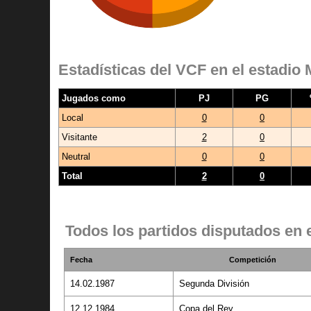
Estadísticas del VCF en el estadio 
Jugados como
PJ
PG
Local
0
0
Visitante
2
0
Neutral
0
0
Total
2
0
Todos los partidos disputados en e
Fecha
Competición
14.02.1987
Segunda División
12.12.1984
Copa del Rey