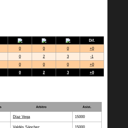
Dif.
0
0
0
+0
0
2
3
-1
0
0
0
+0
0
2
3
+0
s
Arbitro
Asist.
Díaz Vega
15000
Valdés Sánchez
15000