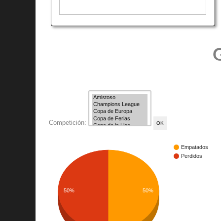
G
Competición:
Empatados
Perdidos
50%
50%