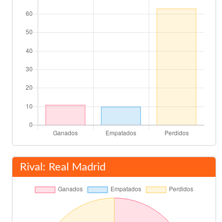
78'
Santillana
83'
San José
87'
Ángel
Salvador Ribes
88'
Ángel Castellanos
Santillana
88'
Final del partido
90'
Rival: Real Madrid