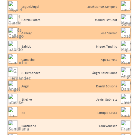
Miguel Ángel
José Manuel Sempere
García Cortés
Manuel Botubot
Gallego
José Cerveró
Sabido
Miguel Tendillo
Camacho
Pepe Carrete
G. Hernández
Ángel Castellanos
Ángel
Daniel Solsona
Stielike
Javier Subirats
Ito
Enrique Saura
Santillana
Frank Arnesen