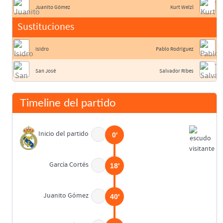
Juanito Gómez
Kurt Welzl
Sustituciones
Isidro
Pablo Rodríguez
San José
Salvador Ribes
Timeline del partido
Inicio del partido
0'
García Cortés
18'
Juanito Gómez
40'