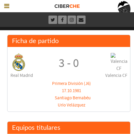
Ficha de partido
3 - 0
Real Madrid
Valencia CF
Primera División (J6)
17.10.1981
Santiago Bernabéu
Urío Velázquez
Equipos titulares