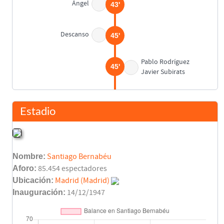
Ángel
43'
Descanso
45'
Pablo Rodríguez
45'
Javier Subirats
Stielike
46'
Estadio
Isidro
55'
Ito
Nombre:
Santiago Bernabéu
Stielike
58'
Aforo:
85.454 espectadores
Ubicación:
Madrid (Madrid)
Ángel Castellanos
Inauguración:
14/12/1947
73'
Santillana