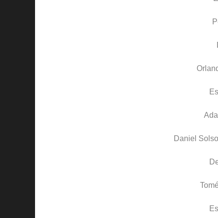
P
Orlan
Es
Ad
Daniel Sols
D
Tom
Es