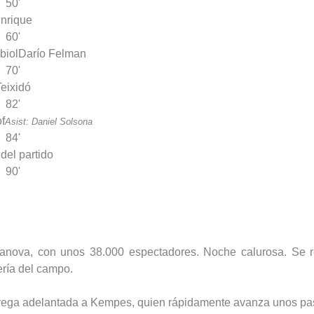
50'
nrique
60'
biol
Darío Felman
70'
eixidó
82'
f
Asist: Daniel Solsona
84'
 del partido
90'
nova, con unos 38.000 espectadores. Noche calurosa. Se regi
ería del campo.
trega adelantada a Kempes, quien rápidamente avanza unos pas