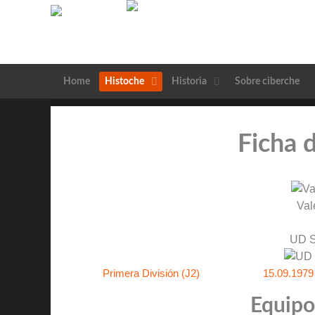
Home
Histoche
Historia
Sobre ciberche
Ficha 
Val
UD 
Primera División (J2)
15.09.1979
Equipos