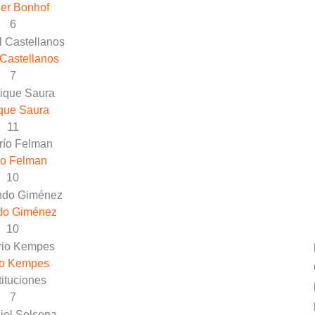
er Bonhof
6
Castellanos
7
que Saura
11
ío Felman
10
do Giménez
10
io Kempes
ituciones
7