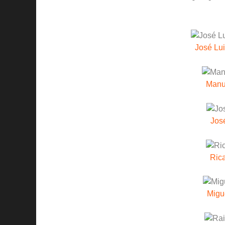
José Lu
Manu
Jos
Rica
Migu