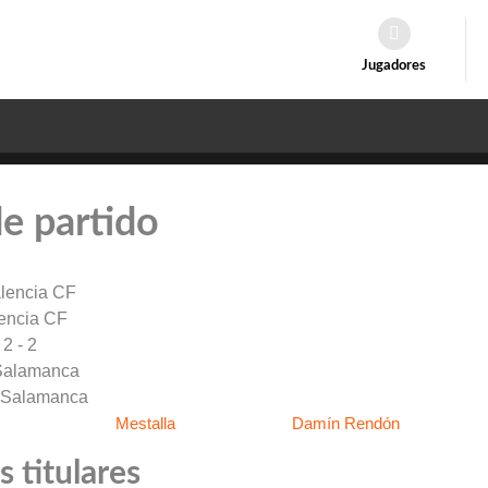
Jugadores
de partido
encia CF
2 - 2
Salamanca
Mestalla
Damín Rendón
 titulares