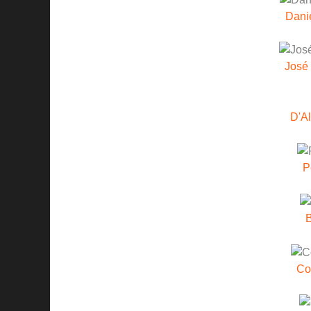
Dani
José 
D'A
P
B
Co