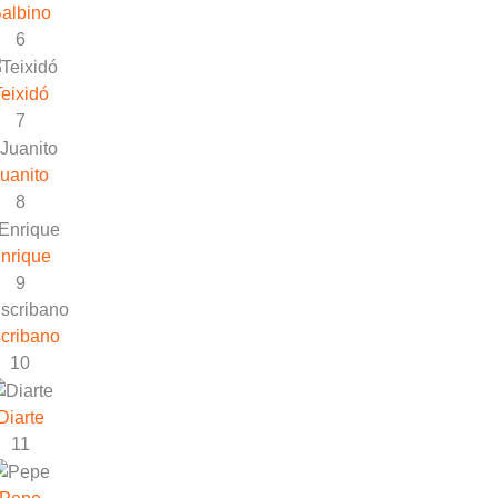
albino
6
eixidó
7
uanito
8
nrique
9
cribano
10
Diarte
11