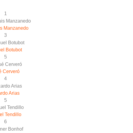
1
is Manzanedo
3
el Botubot
5
é Cerveró
4
rdo Arias
5
el Tendillo
6