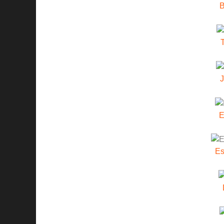
B
T
J
E
Es