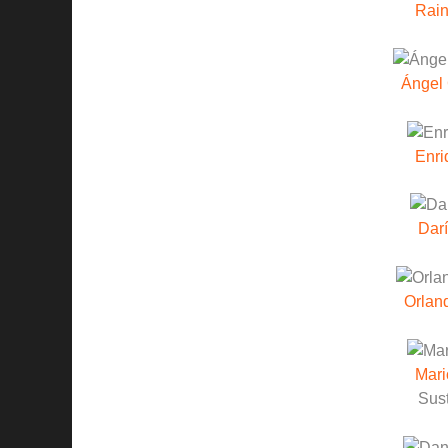
Rain
Ángel 
Enri
Dar
Orlan
Mar
Sust