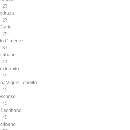
23'
edraza
23'
Diarte
29'
do Giménez
37'
cribano
41'
am
Juanito
45'
ona
Miguel Tendillo
45'
escanso
45'
é
Escribano
45'
cribano