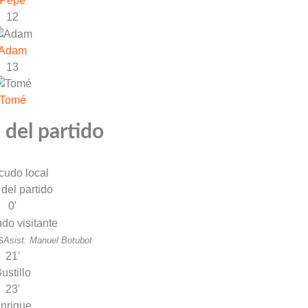
Pepe
12
Adam
13
Tomé
 del partido
 del partido
0'
s
Asist: Manuel Botubot
21'
ustillo
23'
nrique