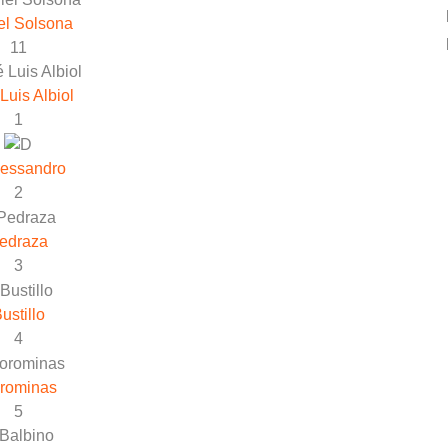
el Solsona
11
Luis Albiol
1
lessandro
2
edraza
3
ustillo
4
rominas
5