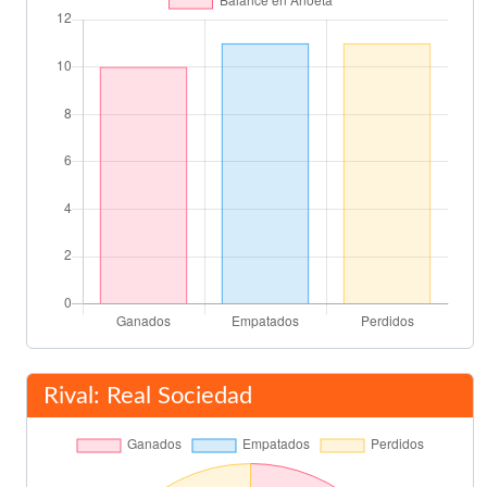
Mauricio Pellegrino
78'
Final del partido
90'
Rival: Real Sociedad