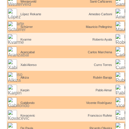
Westerveld
Santi Cañizares
López Rekarte
Amedeo Carboni
Schürrer
Mauricio Pellegrino
Kvarme
Roberto Ayala
Aranzabal
Carlos Marchena
Xabi Alonso
Curro Torres
Alkiza
Rubén Baraja
Karpin
Pablo Aimar
Gabilondo
Vicente Rodríguez
Kovacevic
Francisco Rufete
De Paula
Ricardo Oliveira