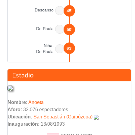
Descanso
45'
De Paula
50'
Nihat
63'
De Paula
Miguel Ángel Angulo
65'
Ricardo Oliveira
Estadio
Xisco Muñoz
70'
Vicente Rodríguez
Nombre:
Anoeta
Aranburu
72'
Aforo:
32.076 espectadores
Alkiza
Ubicación:
San Sebastián (Guipúzcoa)
Inauguración:
13/08/1993
David Albelda
75'
Francisco Rufete