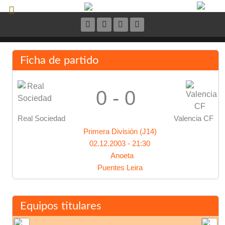
Ficha de partido
0 - 0
Real Sociedad
Valencia CF
Primera División (J14)
02.12.2003 - 21:30
Anoeta
Puentes Leira
Equipos titulares