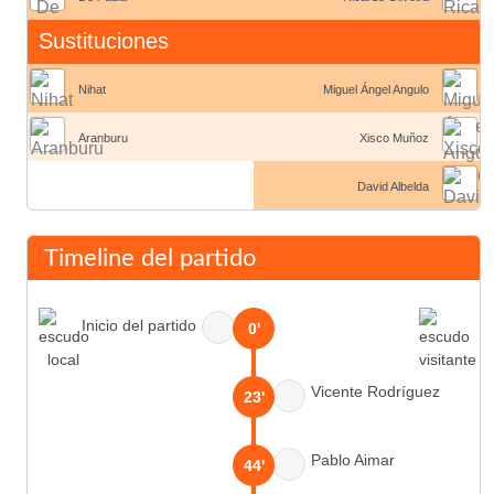
Sustituciones
Nihat
Miguel Ángel Angulo
Aranburu
Xisco Muñoz
David Albelda
Timeline del partido
Inicio del partido
0'
Vicente Rodríguez
23'
Pablo Aimar
44'