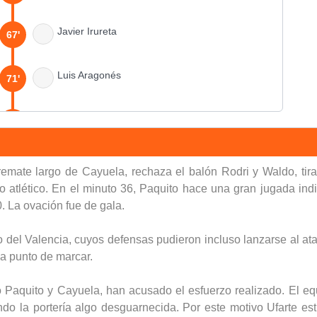
Javier Irureta
67'
Luis Aragonés
71'
80'
80'
ate largo de Cayuela, rechaza el balón Rodri y Waldo, tira c
 atlético. En el minuto 36, Paquito hace una gran jugada indiv
-0. La ovación fue de gala.
Luis Aragonés
83'
 del Valencia, cuyos defensas pudieron incluso lanzarse al ataq
 a punto de marcar.
90'
o Paquito y Cayuela, han acusado el esfuerzo realizado. El e
ndo la portería algo desguarnecida. Por este motivo Ufarte e