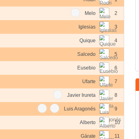
Melo
2
Iglesias
3
Quique
4
Salcedo
5
Eusebio
6
Ufarte
7
Javier Irureta
8
Luis Aragonés
9
Alberto
10
Gárate
11