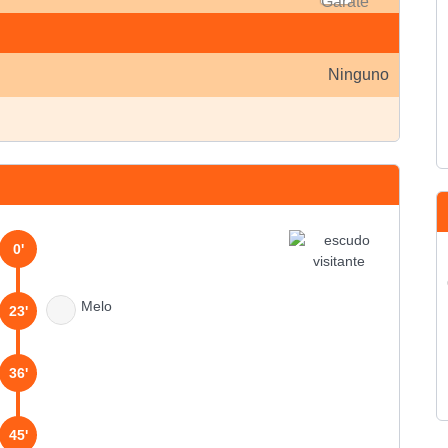
Ninguno
0'
Melo
23'
36'
45'