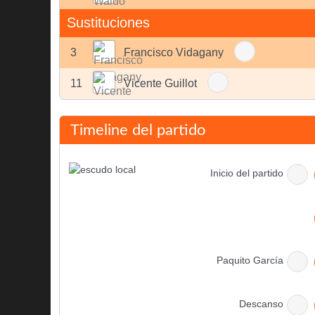
Sustituciones
3
Francisco Vidagany
11
Vicente Guillot
Timeline del partido
Inicio del partido
Paquito García
Descanso