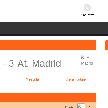
Jugadores
 - 3
At. Madrid
Mestalla
Oliva Fortuny
Rodri
1