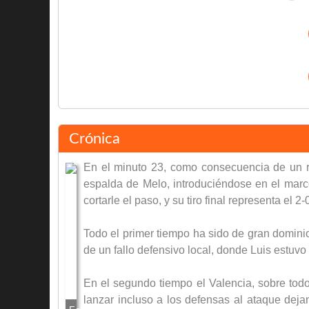
Francisco Vidagany
Juan Cruz Sol
Crónica
Vicente Guillot
En el minuto 23, como consecuencia de un rem
Jorge Cayuela
espalda de Melo, introduciéndose en el marco
cortarle el paso, y su tiro final representa el 2
Todo el primer tiempo ha sido de gran dominio
de un fallo defensivo local, donde Luis estuvo
Final del partido
En el segundo tiempo el Valencia, sobre tod
lanzar incluso a los defensas al ataque deja