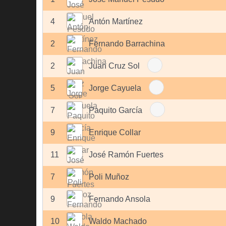
4
Antón Martínez
2
Fernando Barrachina
2
Juan Cruz Sol
5
Jorge Cayuela
7
Paquito García
9
Enrique Collar
11
José Ramón Fuertes
7
Poli Muñoz
9
Fernando Ansola
10
Waldo Machado