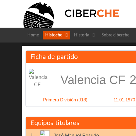
Home
Histoche
Historia
Sobre ciberche
Ficha de partido
2
Valencia CF
Primera División (J18)
11.01.1970
Equipos titulares
1
José Manuel Pesudo