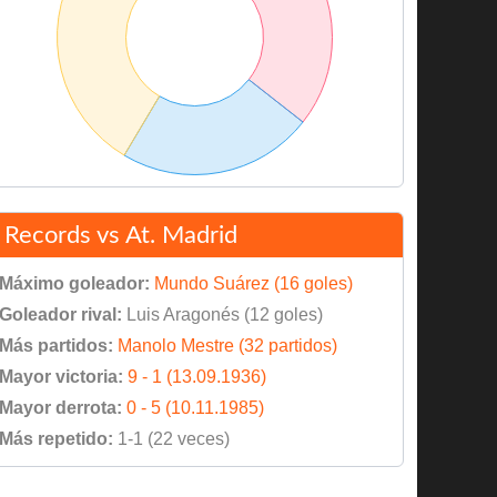
Records vs At. Madrid
Máximo goleador:
Mundo Suárez (16 goles)
Goleador rival:
Luis Aragonés (12 goles)
Más partidos:
Manolo Mestre (32 partidos)
Mayor victoria:
9 - 1 (13.09.1936)
Mayor derrota:
0 - 5 (10.11.1985)
Más repetido:
1-1 (22 veces)