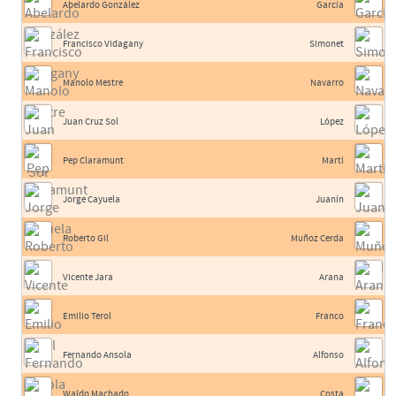
Abelardo González
García
Francisco Vidagany
Simonet
Manolo Mestre
Navarro
Juan Cruz Sol
López
Pep Claramunt
Martí
Jorge Cayuela
Juanín
Roberto Gil
Muñoz Cerda
Vicente Jara
Arana
Emilio Terol
Franco
Fernando Ansola
Alfonso
Waldo Machado
Costa