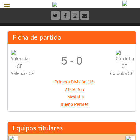
Ficha de partido
5 - 0
Valencia CF
Córdoba CF
Primera División (J3)
23.09.1967
Mestalla
Bueno Perales
Equipos titulares