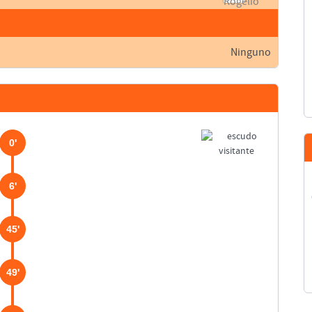
Ninguno
0'
6'
45'
49'