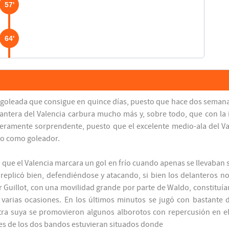
57'
64'
75'
da goleada que consigue en quince días, puesto que hace dos semana
90'
delantera del Valencia carbura mucho más y, sobre todo, que con 
deramente sorprendente, puesto que el excelente medio-ala del 
do como goleador.
 que el Valencia marcara un gol en frío cuando apenas se llevaban
 replicó bien, defendiéndose y atacando, si bien los delanteros n
or Guillot, con una movilidad grande por parte de Waldo, constituí
 varias ocasiones. En los últimos minutos se jugó con bastante d
ra suya se promovieron algunos alborotos con repercusión en el p
ores de los dos bandos estuvieran situados donde