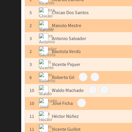
5
Chicao Dos Santos
2
Manolo Mestre
3
Antonio Salvador
2
Bautista Verdú
3
Vicente Piquer
6
Roberto Gil
10
Waldo Machado
10
José Ficha
11
Héctor Núñez
11
Vicente Guillot