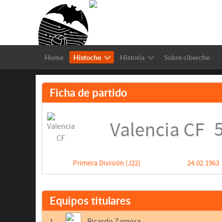
Home
Histoche
Historia
Sobre ciberche
Ficha de partido
5
Valencia CF
Primera División (J22)
24.02.1963
Equipos titulares
1
Ricardo Zamora