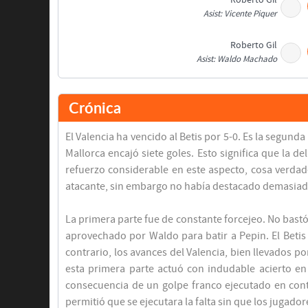
Roberto Gil
Asist: Vicente Piquer
Roberto Gil
Asist: Waldo Machado
José Ficha
Crónica
Asist: Waldo Machado
El Valencia ha vencido al Betis por 5-0. Es la segun
Final del partido
Mallorca encajó siete goles. Esto significa que la 
refuerzo considerable en este aspecto, cosa verda
atacante, sin embargo no había destacado demasia
La primera parte fue de constante forcejeo. No bastó
aprovechado por Waldo para batir a Pepin. El Betis
contrario, los avances del Valencia, bien llevados p
esta primera parte actuó con indudable acierto en
consecuencia de un golpe franco ejecutado en cont
permitió que se ejecutara la falta sin que los jugad