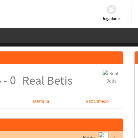
Jugadores
 - 0
Real Betis
Mestalla
Saz Olmedo
Pepín
1