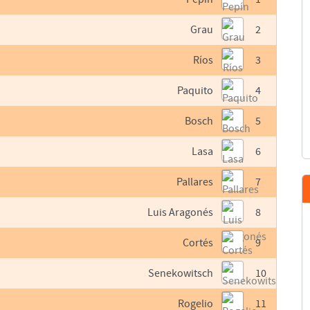
Grau
2
Ríos
3
Paquito
4
Bosch
5
Lasa
6
Pallares
7
Luis Aragonés
8
Cortés
9
Senekowitsch
10
Rogelio
11